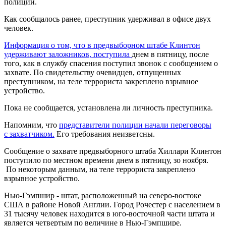
полиции.
Как сообщалось ранее, преступник удерживал в офисе двух
человек.
Информация о том, что в предвыборном штабе Клинтон
удерживают заложников, поступила
днем в пятницу, после
того, как в службу спасения поступил звонок с сообщением о
захвате. По свидетельству очевидцев, отпущенных
преступником, на теле террориста закреплено взрывное
устройство.
Пока не сообщается, установлена ли личность преступника.
Напомним, что
представители полиции начали переговоры
с захватчиком.
Его требования неизветсны.
Сообщение о захвате предвыборного штаба Хиллари Клинтон
поступило по местном времени днем в пятницу, зо ноября.
По некоторым данным, на теле террориста закреплено
взрывное устройство.
Нью-Гэмпшир - штат, расположенный на северо-востоке
США в районе Новой Англии. Город Рочестер с населением в
31 тысячу человек находится в юго-восточной части штата и
является четвертым по величине в Нью-Гэмпшире.