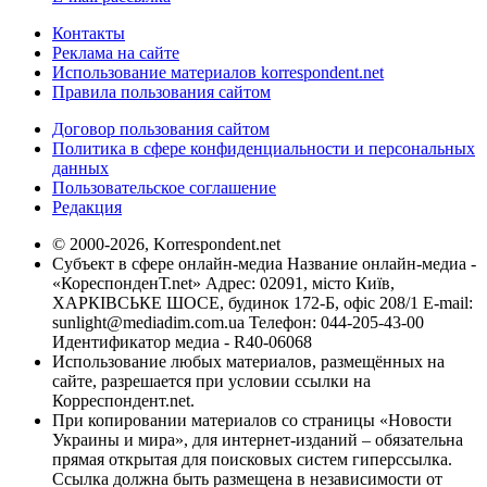
Контакты
Реклама на сайте
Использование материалов korrespondent.net
Правила пользования сайтом
Договор пользования сайтом
Политика в сфере конфиденциальности и персональных
данных
Пользовательское соглашение
Редакция
© 2000-2026, Korrespondent.net
Субъект в сфере онлайн-медиа Название онлайн-медиа -
«КореспонденТ.net» Адрес: 02091, місто Київ,
ХАРКІВСЬКЕ ШОСЕ, будинок 172-Б, офіс 208/1 E-mail:
sunlight@mediadim.com.ua
Телефон: 044-205-43-00
Идентификатор медиа - R40-06068
Использование любых материалов, размещённых на
сайте, разрешается при условии ссылки на
Корреспондент.net.
При копировании материалов со страницы «Новости
Украины и мира», для интернет-изданий – обязательна
прямая открытая для поисковых систем гиперссылка.
Ссылка должна быть размещена в независимости от