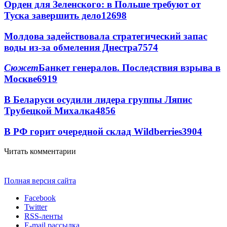
Орден для Зеленского: в Польше требуют от
Туска завершить дело
12698
Молдова задействовала стратегический запас
воды из-за обмеления Днестра
7574
Сюжет
Банкет генералов. Последствия взрыва в
Москве
6919
В Беларуси осудили лидера группы Ляпис
Трубецкой Михалка
4856
В РФ горит очередной склад Wildberries
3904
Читать комментарии
Полная версия сайта
Facebook
Twitter
RSS-ленты
E-mail рассылка