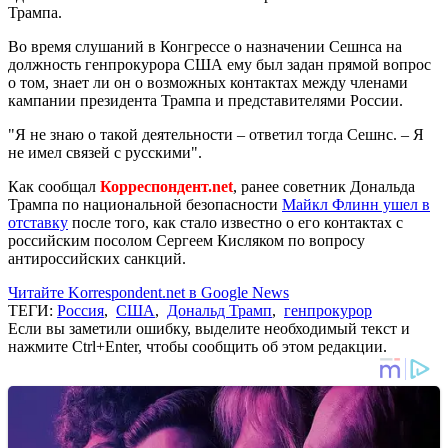
Трампа.
Во время слушаний в Конгрессе о назначении Сешнса на
должность генпрокурора США ему был задан прямой вопрос
о том, знает ли он о возможных контактах между членами
кампании президента Трампа и представителями России.
"Я не знаю о такой деятельности – ответил тогда Сешнс. – Я
не имел связей с русскими".
Как сообщал
Корреспондент.net
, ранее советник Дональда
Трампа по национальной безопасности
Майкл Флинн ушел в
отставку
после того, как стало известно о его контактах с
российским посолом Сергеем Кисляком по вопросу
антироссийских санкций.
Читайте Korrespondent.net в Google News
ТЕГИ:
Россия
,
США
,
Дональд Трамп
,
генпрокурор
Если вы заметили ошибку, выделите необходимый текст и
нажмите Ctrl+Enter, чтобы сообщить об этом редакции.