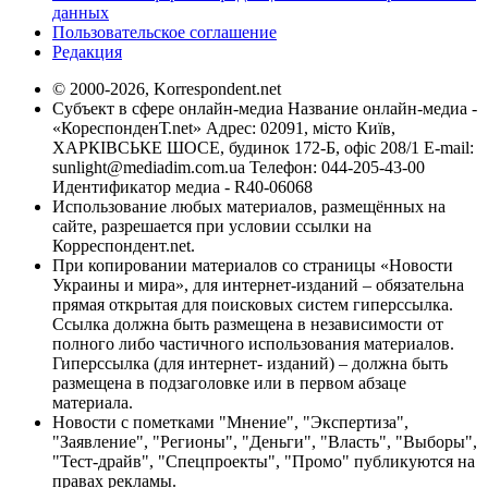
данных
Пользовательское соглашение
Редакция
© 2000-2026, Korrespondent.net
Субъект в сфере онлайн-медиа Название онлайн-медиа -
«КореспонденТ.net» Адрес: 02091, місто Київ,
ХАРКІВСЬКЕ ШОСЕ, будинок 172-Б, офіс 208/1 E-mail:
sunlight@mediadim.com.ua
Телефон: 044-205-43-00
Идентификатор медиа - R40-06068
Использование любых материалов, размещённых на
сайте, разрешается при условии ссылки на
Корреспондент.net.
При копировании материалов со страницы «Новости
Украины и мира», для интернет-изданий – обязательна
прямая открытая для поисковых систем гиперссылка.
Ссылка должна быть размещена в независимости от
полного либо частичного использования материалов.
Гиперссылка (для интернет- изданий) – должна быть
размещена в подзаголовке или в первом абзаце
материала.
Новости с пометками "Мнение", "Экспертиза",
"Заявление", "Регионы", "Деньги", "Власть", "Выборы",
"Тест-драйв", "Спецпроекты", "Промо" публикуются на
правах рекламы.