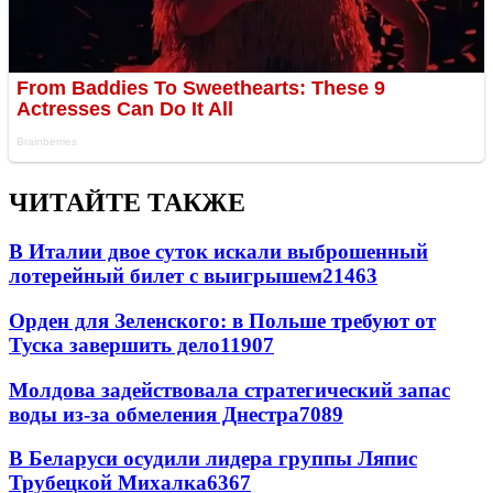
ЧИТАЙТЕ ТАКЖЕ
В Италии двое суток искали выброшенный
лотерейный билет с выигрышем
21463
Орден для Зеленского: в Польше требуют от
Туска завершить дело
11907
Молдова задействовала стратегический запас
воды из-за обмеления Днестра
7089
В Беларуси осудили лидера группы Ляпис
Трубецкой Михалка
6367