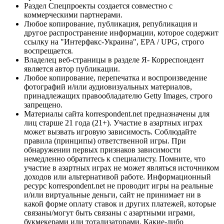
Раздел Спецпроекты создается совместно с
коммерческими партнерами.
Любое копирование, публикация, републикация и
другое распространение информации, которое содержит
ссылку на "Интерфакс-Украина", EPA / UPG, строго
воспрещается.
Владелец веб-страницы в разделе Я- Корреспондент
является автор публикации.
Любое копирование, перепечатка и воспроизведение
фотографий и/или аудиовизуальных материалов,
принадлежащих правообладателю Getty Images, строго
запрещено.
Материалы сайта korrespondent.net предназначены для
лиц старше 21 года (21+). Участие в азартных играх
может вызвать игровую зависимость. Соблюдайте
правила (принципы) ответственной игры. При
обнаружении первых признаков зависимости
немедленно обратитесь к специалисту. Помните, что
участие в азартных играх не может являться источником
доходов или альтернативой работе. Информационный
ресурс korrespondent.net не проводит игры на реальные
и/или виртуальные деньги, сайт не принимает ни в
какой форме оплату ставок и других платежей, которые
связаны/могут быть связаны с азартными играми,
букмекерами или тотализаторами. Какие-либо