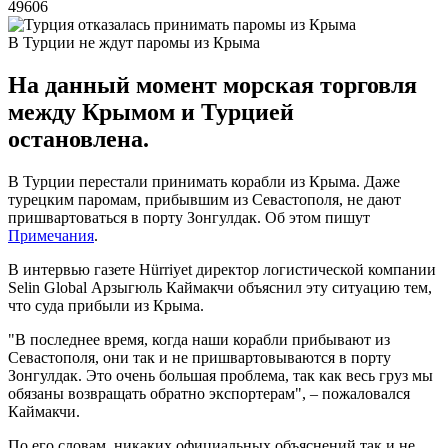
49606
В Турции не ждут паромы из Крыма
На данный момент морская торговля
между Крымом и Турцией
остановлена.
В Турции перестали принимать корабли из Крыма. Даже
турецким паромам, прибывшим из Севастополя, не дают
пришвартоваться в порту Зонгулдак. Об этом пишут
Примечания
.
В интервью газете Hürriyet директор логистической компании
Selin Global Арзыгюль Каймакчи объяснил эту ситуацию тем,
что суда прибыли из Крыма.
"В последнее время, когда наши корабли прибывают из
Севастополя, они так и не пришвартовываются в порту
Зонгулдак. Это очень большая проблема, так как весь груз мы
обязаны возвращать обратно экспортерам", – пожаловался
Каймакчи.
По его словам, никаких официальных объяснений так и не