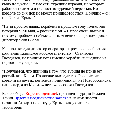
было получено: "У нас есть турецкие корабли, на которых
работает целиком и полностью турецкий персонал. Но
корабль до сих пор не может пришвартоваться. Причина – он
прибыл из Крыма".
"Из-за простоя наших кораблей в прошлом году только мы
потеряли $150 млн, – рассказал он. – Спрос очень высок и
поэтому проблемы сейчас слишком велики", – резюмировал
директор Selin Global.
Как подтвердил директор оператора паромного сообщения –
компании Крымское морское агентство – Станислав
Гвоздилов, не принимаются именно корабли, вышедшие из
портов полуострова.
"Получается, что причина в том, что Турция не признает
российский Крым. По логике выходит так. Российские
корабли из других регионов принимаются, из Новороссийска,
например, а из Крыма – нет", – рассказал Гвоздилов.
Как сообщал
Кореспондент.net
, президент Турции Реджеп
Тайип
Эрдоган неоднократно заявлял
в неизменности
позиции Анкары по статусу Крыма как украинской
территории.