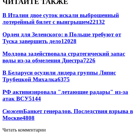
ЧИТАЙТЕ ТАКЖЕ
В Италии двое суток искали выброшенный
лотерейный билет с выигрышем
22132
Орден для Зеленского: в Польше требуют от
Туска завершить дело
12028
Молдова задействовала стратегический запас
воды из-за обмеления Днестра
7226
В Беларуси осудили лидера группы Ляпис
Трубецкой Михалка
6375
РФ активизировала "летающие радары" из-за
атак ВСУ
5144
Сюжет
Банкет генералов. Последствия взрыва в
Москве
4808
Читать комментарии