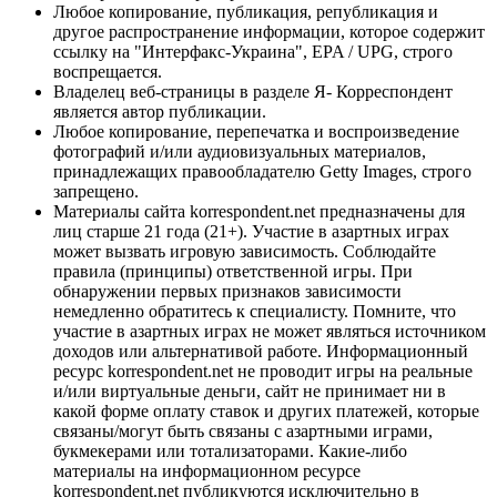
Любое копирование, публикация, републикация и
другое распространение информации, которое содержит
ссылку на "Интерфакс-Украина", EPA / UPG, строго
воспрещается.
Владелец веб-страницы в разделе Я- Корреспондент
является автор публикации.
Любое копирование, перепечатка и воспроизведение
фотографий и/или аудиовизуальных материалов,
принадлежащих правообладателю Getty Images, строго
запрещено.
Материалы сайта korrespondent.net предназначены для
лиц старше 21 года (21+). Участие в азартных играх
может вызвать игровую зависимость. Соблюдайте
правила (принципы) ответственной игры. При
обнаружении первых признаков зависимости
немедленно обратитесь к специалисту. Помните, что
участие в азартных играх не может являться источником
доходов или альтернативой работе. Информационный
ресурс korrespondent.net не проводит игры на реальные
и/или виртуальные деньги, сайт не принимает ни в
какой форме оплату ставок и других платежей, которые
связаны/могут быть связаны с азартными играми,
букмекерами или тотализаторами. Какие-либо
материалы на информационном ресурсе
korrespondent.net публикуются исключительно в