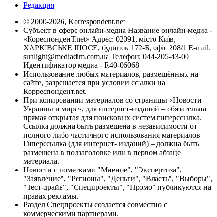
Редакция
© 2000-2026, Korrespondent.net
Субъект в сфере онлайн-медиа Название онлайн-медиа -
«КореспонденТ.net» Адрес: 02091, місто Київ,
ХАРКІВСЬКЕ ШОСЕ, будинок 172-Б, офіс 208/1 E-mail:
sunlight@mediadim.com.ua
Телефон: 044-205-43-00
Идентификатор медиа - R40-06068
Использование любых материалов, размещённых на
сайте, разрешается при условии ссылки на
Корреспондент.net.
При копировании материалов со страницы «Новости
Украины и мира», для интернет-изданий – обязательна
прямая открытая для поисковых систем гиперссылка.
Ссылка должна быть размещена в независимости от
полного либо частичного использования материалов.
Гиперссылка (для интернет- изданий) – должна быть
размещена в подзаголовке или в первом абзаце
материала.
Новости с пометками "Мнение", "Экспертиза",
"Заявление", "Регионы", "Деньги", "Власть", "Выборы",
"Тест-драйв", "Спецпроекты", "Промо" публикуются на
правах рекламы.
Раздел Спецпроекты создается совместно с
коммерческими партнерами.