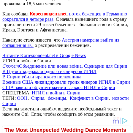
проживали 18,5 млн человек.
Как сообщал
Кореспондент.net
,
поток беженцев в Германию
сократился в четыре раза
. С начала нынешнего года в страну
приехали почти 29 тысяч беженцев – большинство из Сирии,
Ирака, Эритреи и Афганистана.
Накануне стало известн, что
Австрия намерена выйти из
соглашения ЕС
о распределении беженцев.
Читайте Korrespondent.net в Google News
ИГИЛ и война в Сирии
Сюжет
Объединение или новая война. Сценарии для Сирии
В Грузии задержали одного из лидеров ИГИЛ
В Сирии убили иранского полковника
Военные США ликвидировали троих лидеров ИГИЛ в Сирии
США заявили об уничтожении главаря ИГИЛ в Сирии
СПЕЦТЕМА:
ИГИЛ и война в Сирии
ТЕГИ:
ООН
,
Сирия
,
беженцы
,
Конфликт в Сирии
,
новости
Сирии
Если вы заметили ошибку, выделите необходимый текст и
нажмите Ctrl+Enter, чтобы сообщить об этом редакции.