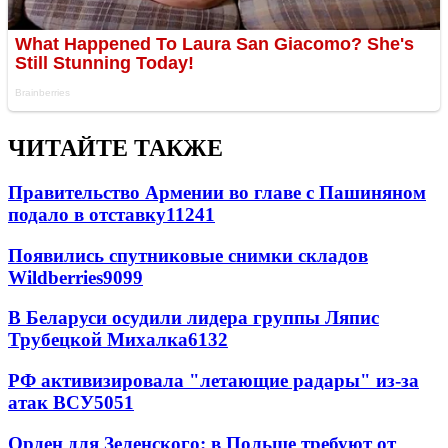
ЧИТАЙТЕ ТАКЖЕ
Правительство Армении во главе с Пашиняном
подало в отставку
11241
Появились спутниковые снимки складов
Wildberries
9099
В Беларуси осудили лидера группы Ляпис
Трубецкой Михалка
6132
РФ активизировала "летающие радары" из-за
атак ВСУ
5051
Орден для Зеленского: в Польше требуют от