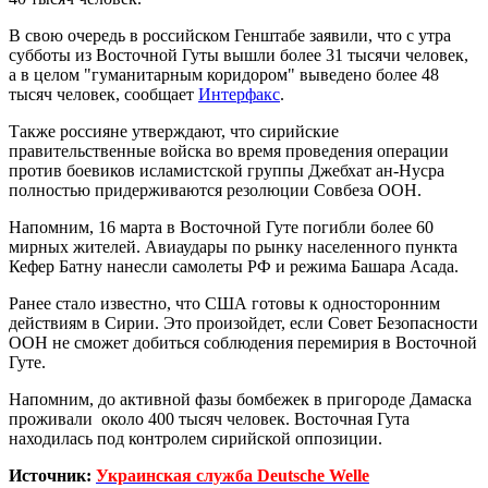
В свою очередь в российском Генштабе заявили, что с утра
субботы из Восточной Гуты вышли более 31 тысячи человек,
а в целом "гуманитарным коридором" выведено более 48
тысяч человек, сообщает
Интерфакс
.
Также россияне утверждают, что сирийские
правительственные войска во время проведения операции
против боевиков исламистской группы Джебхат ан-Нусра
полностью придерживаются резолюции Совбеза ООН.
Напомним, 16 марта в Восточной Гуте погибли более 60
мирных жителей. Авиаудары по рынку населенного пункта
Кефер Батну нанесли самолеты РФ и режима Башара Асада.
Ранее стало известно, что США готовы к односторонним
действиям в Сирии. Это произойдет, если Совет Безопасности
ООН не сможет добиться соблюдения перемирия в Восточной
Гуте.
Напомним, до активной фазы бомбежек в пригороде Дамаска
проживали около 400 тысяч человек. Восточная Гута
находилась под контролем сирийской оппозиции.
Источник:
Украинская служба Deutsche Welle