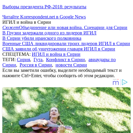
Выборы президента РФ-2018: результаты
Читайте Korrespondent.net в Google News
ИГИЛ и война в Сирии
Сюжет
Объединение или новая война. Сценарии для Сирии
В Грузии задержали одного из лидеров ИГИЛ
В Сирии убили иранского полковника
Военные США ликвидировали троих лидеров ИГИЛ в Сирии
США заявили об уничтожении главаря ИГИЛ в Сирии
СПЕЦТЕМА:
ИГИЛ и война в Сирии
ТЕГИ:
Сирия
,
Гута
,
Конфликт в Сирии
,
авиаудары по
Сирии
,
Россия в Сирии
,
новости Сирии
Если вы заметили ошибку, выделите необходимый текст и
нажмите Ctrl+Enter, чтобы сообщить об этом редакции.