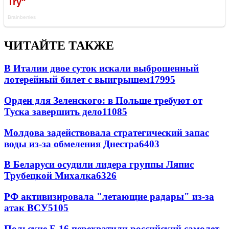
ЧИТАЙТЕ ТАКЖЕ
В Италии двое суток искали выброшенный
лотерейный билет с выигрышем
17995
Орден для Зеленского: в Польше требуют от
Туска завершить дело
11085
Молдова задействовала стратегический запас
воды из-за обмеления Днестра
6403
В Беларуси осудили лидера группы Ляпис
Трубецкой Михалка
6326
РФ активизировала "летающие радары" из-за
атак ВСУ
5105
Польские F-16 перехватили российский самолет-