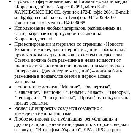
Субъект в сфере онлайн-медиа Название онлайн-медиа -
«КореспонденТ.net» Адрес: 02091, місто Київ,
ХАРКІВСЬКЕ ШОСЕ, будинок 172-Б, офіс 208/1 E-mail:
sunlight@mediadim.com.ua
Телефон: 044-205-43-00
Идентификатор медиа - R40-06068
Использование любых материалов, размещённых на
сайте, разрешается при условии ссылки на
Корреспондент.net.
При копировании материалов со страницы «Новости
Украины и мира», для интернет-изданий – обязательна
прямая открытая для поисковых систем гиперссылка.
Ссылка должна быть размещена в независимости от
полного либо частичного использования материалов.
Гиперссылка (для интернет- изданий) – должна быть
размещена в подзаголовке или в первом абзаце
материала.
Новости с пометками "Мнение", "Экспертиза",
"Заявление", "Регионы", "Деньги", "Власть", "Выборы",
"Тест-драйв", "Спецпроекты", "Промо" публикуются на
правах рекламы.
Раздел Спецпроекты создается совместно с
коммерческими партнерами.
Любое копирование, публикация, републикация и
другое распространение информации, которое содержит
ссылку на "Интерфакс-Украина", EPA / UPG, строго