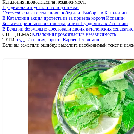
Каталония провозгласила независимость
Пучдемона отпустили из-под стражи
Сюжет
Сепаратисты вновь победили. Выборы в Каталонии
В Каталонии акция протеста из-за приезда короля Испании
Бельгия приостановила экстрадицию Пучдемона в Испанию
В Бельгии формально арестовали двоих каталонских сепаратис
СПЕЦТЕМА:
Каталония провозгласила независимость
ТЕГИ:
суд
,
Испания
,
арест
,
Карлес Пучдемон
Если вы заметили ошибку, выделите необходимый текст и нажми