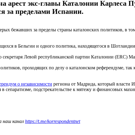
на арест экс-главы Каталонии Карлеса П
ся за пределами Испании.
ерых бежавших за пределы страны каталонских политиков, в то
щихся в Бельгии и одного политика, находящегося в Шотландии
о секретаря Левой республиканской партии Каталонии (ERC) Ма
олитиков, проходящих по делу о каталонском референдуме, так к
ерендум о независимости
региона от Мадрида, который власти 
в сепаратизме, подстрекательстве к мятежу и финансовых махи
а наш канал
https://t.me/korrespondentnet