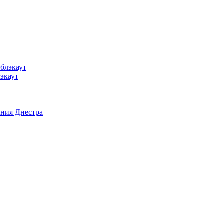
лэкаут
ения Днестра