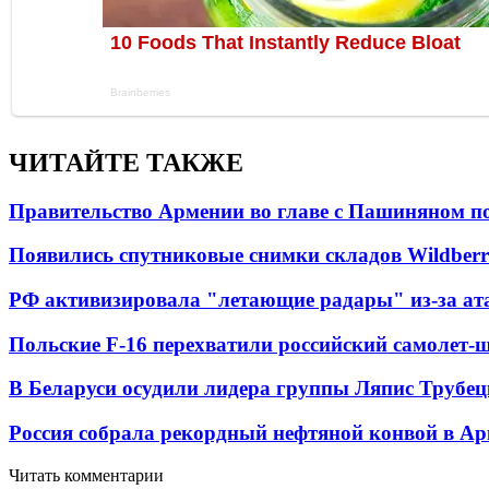
ЧИТАЙТЕ ТАКЖЕ
Правительство Армении во главе с Пашиняном по
Появились спутниковые снимки складов Wildberr
РФ активизировала "летающие радары" из-за а
Польские F-16 перехватили российский самолет-
В Беларуси осудили лидера группы Ляпис Трубе
Россия собрала рекордный нефтяной конвой в Ар
Читать комментарии