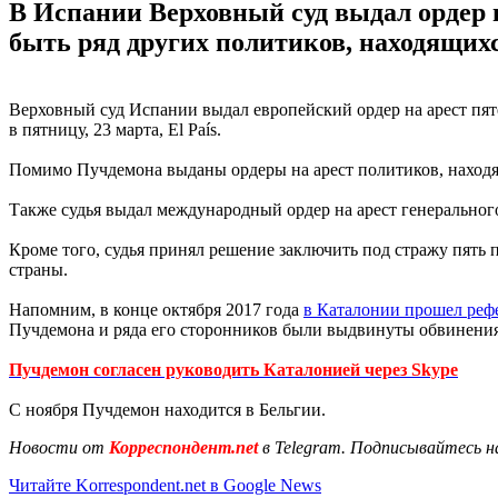
В Испании Верховный суд выдал ордер 
быть ряд других политиков, находящих
Верховный суд Испании выдал европейский ордер на арест пят
в пятницу, 23 марта, El País.
Помимо Пучдемона выданы ордеры на арест политиков, находя
Также судья выдал международный ордер на арест генеральног
Кроме того, судья принял решение заключить под стражу пять п
страны.
Напомним, в конце октября 2017 года
в Каталонии прошел реф
Пучдемона и ряда его сторонников были выдвинуты обвинения 
Пучдемон согласен руководить Каталонией через Skype
С ноября Пучдемон находится в Бельгии.
Новости от
Корреспондент.net
в Telegram. Подписывайтесь н
Читайте Korrespondent.net в Google News