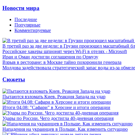
Новости мира
Последние
Популярные
Комментируемые
В третий раз за две недели: в Грузии произошел масштабный б
Российские хакеры шпионят через Wi-Fi в отелях - Microsoft
Иран и Оман достигли соглашения по Ормузу
Взрыв в ресторане: в Москве тайно похоронили генерала
Молдова задействовала стратегический запас воды из-за обмел
Сюжеты
Пытаются взломать Киев. Реакция Запада на удар
Итоги 04.08: "Сафари" в Херсоне и итоги операции
Удары по России. Чего достигла 40-дневная операция
Нападения на украинцев в Польше. Как изменить ситуацию