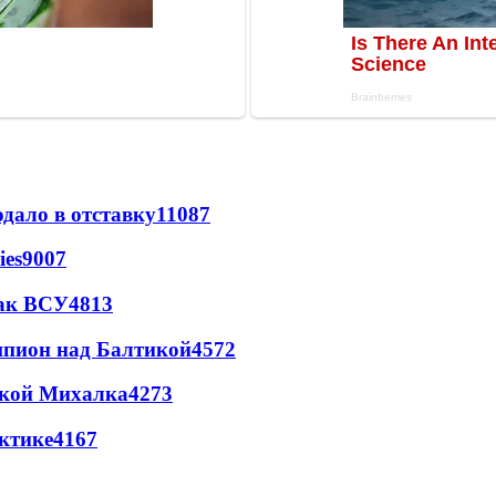
дало в отставку
11087
ies
9007
так ВСУ
4813
шпион над Балтикой
4572
цкой Михалка
4273
ктике
4167