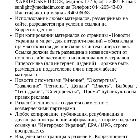
ХАРКІВСЬКЕ ШОСЕ, будинок 172-Б, офіс 208/1 E-mail:
sunlight@mediadim.com.ua
Телефон: 044-205-43-00
Идентификатор медиа - R40-06068
Использование любых материалов, размещённых на
сайте, разрешается при условии ссылки на
Корреспондент.net.
При копировании материалов со страницы «Новости
Украины и мира», для интернет-изданий – обязательна
прямая открытая для поисковых систем гиперссылка.
Ссылка должна быть размещена в независимости от
полного либо частичного использования материалов.
Гиперссылка (для интернет- изданий) – должна быть
размещена в подзаголовке или в первом абзаце
материала.
Новости с пометками "Мнение", "Экспертиза",
"Заявление", "Регионы", "Деньги", "Власть", "Выборы",
"Тест-драйв", "Спецпроекты", "Промо" публикуются на
правах рекламы.
Раздел Спецпроекты создается совместно с
коммерческими партнерами.
Любое копирование, публикация, републикация и
другое распространение информации, которое содержит
ссылку на "Интерфакс-Украина", EPA / UPG, строго
воспрещается.
Владелец веб-страницы в разделе Я- Корреспондент