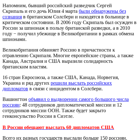
Напомним, бывший российский разведчик Сергей
Скрипаль и его дочь Юлия 4 марта
были обнаружены без
сознания
в британском Солсбери и находятся в больнице в
критическом состоянии. В 2006 году Скрипаль был осужден в
России за шпионаж в пользу британской разведки, а в 2010
году − получил убежище в Великобритании в рамках обмена
шпионами.
Великобритания обвиняет Россию в причастности к
отравлению Скрипаля. Многие европейские страны, а также
Канада, Австралия и США выразили солидарность
британским властям.
16 стран Евросоюза, а также США, Канада, Норвегия,
Украина и ряд других
решили выслать российских
дипломатов
в связи с инцидентом в Солсбери.
Вашингтон
объявил о выдворении самого большого числа
россиян
: 48 сотрудников дипломатической миссии и 12
сотрудников миссии ООН. Также будет закрыто
генконсульство России в Сиэтле.
В России обещают выслать 60 дипломатов США
Всего их разных государств выслали больше 150 россиян.