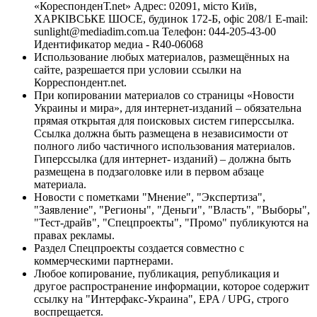
«КореспонденТ.net» Адрес: 02091, місто Київ,
ХАРКІВСЬКЕ ШОСЕ, будинок 172-Б, офіс 208/1 E-mail:
sunlight@mediadim.com.ua
Телефон: 044-205-43-00
Идентификатор медиа - R40-06068
Использование любых материалов, размещённых на
сайте, разрешается при условии ссылки на
Корреспондент.net.
При копировании материалов со страницы «Новости
Украины и мира», для интернет-изданий – обязательна
прямая открытая для поисковых систем гиперссылка.
Ссылка должна быть размещена в независимости от
полного либо частичного использования материалов.
Гиперссылка (для интернет- изданий) – должна быть
размещена в подзаголовке или в первом абзаце
материала.
Новости с пометками "Мнение", "Экспертиза",
"Заявление", "Регионы", "Деньги", "Власть", "Выборы",
"Тест-драйв", "Спецпроекты", "Промо" публикуются на
правах рекламы.
Раздел Спецпроекты создается совместно с
коммерческими партнерами.
Любое копирование, публикация, републикация и
другое распространение информации, которое содержит
ссылку на "Интерфакс-Украина", EPA / UPG, строго
воспрещается.