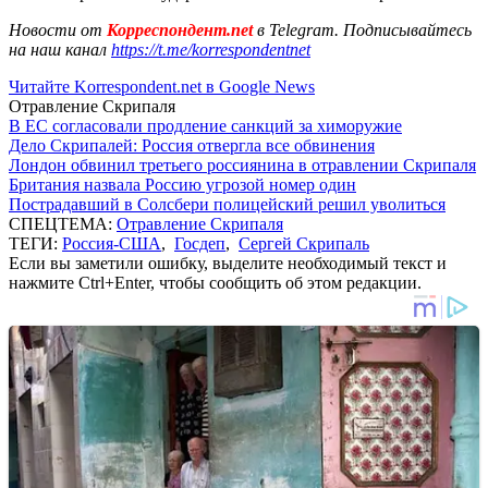
Новости от
Корреспондент.net
в Telegram. Подписывайтесь
на наш канал
https://t.me/korrespondentnet
Читайте Korrespondent.net в Google News
Отравление Скрипаля
В ЕС согласовали продление санкций за химоружие
Дело Скрипалей: Россия отвергла все обвинения
Лондон обвинил третьего россиянина в отравлении Скрипаля
Британия назвала Россию угрозой номер один
Пострадавший в Солсбери полицейский решил уволиться
СПЕЦТЕМА:
Отравление Скрипаля
ТЕГИ:
Россия-США
,
Госдеп
,
Сергей Скрипаль
Если вы заметили ошибку, выделите необходимый текст и
нажмите Ctrl+Enter, чтобы сообщить об этом редакции.