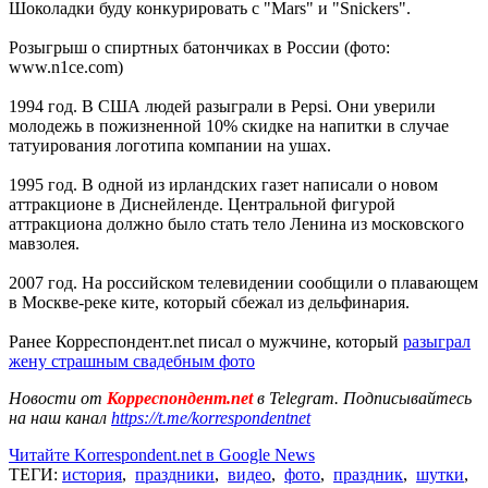
Шоколадки буду конкурировать с "Mars" и "Snickers".
Розыгрыш о спиртных батончиках в России (фото:
www.n1ce.com)
1994 год. В США людей разыграли в Pepsi. Они уверили
молодежь в пожизненной 10% скидке на напитки в случае
татуирования логотипа компании на ушах.
1995 год. В одной из ирландских газет написали о новом
аттракционе в Диснейленде. Центральной фигурой
аттракциона должно было стать тело Ленина из московского
мавзолея.
2007 год. На российском телевидении сообщили о плавающем
в Москве-реке ките, который сбежал из дельфинария.
Ранее Корреспондент.net писал о мужчине, который
разыграл
жену страшным свадебным фото
Новости от
Корреспондент.net
в Telegram. Подписывайтесь
на наш канал
https://t.me/korrespondentnet
Читайте Korrespondent.net в Google News
ТЕГИ:
история
,
праздники
,
видео
,
фото
,
праздник
,
шутки
,