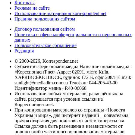
Контакты
Реклама на сайте
Использование материалов korrespondent.net
Правила пользования сайтом
Договор пользования сайтом
Политика в сфере конфиденциальности и персональных
данных
Пользовательское соглашение
Редакция
© 2000-2026, Korrespondent.net
Субъект в сфере онлайн-медиа Название онлайн-медиа -
«КореспонденТ.net» Адрес: 02091, місто Київ,
ХАРКІВСЬКЕ ШОСЕ, будинок 172-Б, офіс 208/1 E-mail:
sunlight@mediadim.com.ua
Телефон: 044-205-43-00
Идентификатор медиа - R40-06068
Использование любых материалов, размещённых на
сайте, разрешается при условии ссылки на
Корреспондент.net.
При копировании материалов со страницы «Новости
Украины и мира», для интернет-изданий – обязательна
прямая открытая для поисковых систем гиперссылка.
Ссылка должна быть размещена в независимости от
полного либо частичного использования материалов.