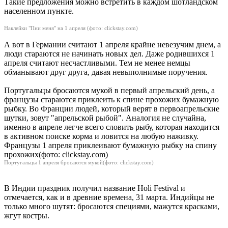
Такие предложения можно встретить в каждом шотландском
населенном пункте.
Наклейки "Пни меня" на 1 апреля (фото: clickstay.com)
А вот в Германии считают 1 апреля крайне невезучим днем, а
люди стараются не начинать новых дел. Даже родившихся 1
апреля считают несчастливыми. Тем не менее немцы
обманывают друг друга, давая невыполнимые поручения.
Португальцы бросаются мукой в первый апрельский день, а
французы стараются приклеить к спине прохожих бумажную
рыбку. Во Франции людей, который верят в первоапрельские
шутки, зовут "апрельской рыбой". Аналогия не случайна,
именно в апреле легче всего словить рыбу, которая находится
в активном поиске корма и ловится на любую наживку.
Французы 1 апреля приклеивают бумажную рыбку на спину
прохожих(фото: clickstay.com)
Португальцы 1 апреля бросаются мукой(фото: clickstay.com)
В Индии праздник получил название Holi Festival и
отмечается, как и в древние времена, 31 марта. Индийцы не
только много шутят: бросаются специями, мажутся красками,
жгут костры.