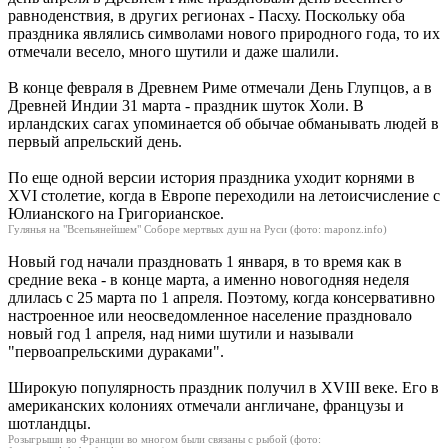
равноденствия, в других регионах - Пасху. Поскольку оба
праздника являлись символами нового природного года, то их
отмечали весело, много шутили и даже шалили.
В конце февраля в Древнем Риме отмечали День Глупцов, а в
Древней Индии 31 марта - праздник шуток Холи. В
ирландских сагах упоминается об обычае обманывать людей в
первый апрельский день.
По еще одной версии история праздника уходит корнями в
XVI столетие, когда в Европе переходили на летоисчисление с
Юлианского на Григорианское.
Гулянья на "Всепьянейшем" Соборе мертвых душ на Руси (фото: maponz.info)
Новый год начали праздновать 1 января, в то время как в
средние века - в конце марта, а именно новогодняя неделя
длилась с 25 марта по 1 апреля. Поэтому, когда консервативно
настроенное или неосведомленное население праздновало
новый год 1 апреля, над ними шутили и называли
"первоапрельскими дураками".
Широкую популярность праздник получил в XVIII веке. Его в
американских колониях отмечали англичане, французы и
шотландцы.
Розыгрыши во Франции во многом были связаны с рыбой (фото: