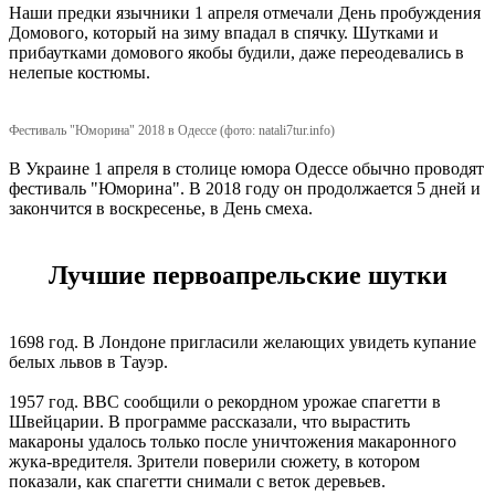
Наши предки язычники 1 апреля отмечали День пробуждения
Домового, который на зиму впадал в спячку. Шутками и
прибаутками домового якобы будили, даже переодевались в
нелепые костюмы.
Фестиваль "Юморина" 2018 в Одессе (фото:
natali7tur.info)
В Украине 1 апреля в столице юмора Одессе обычно проводят
фестиваль "Юморина". В 2018 году он продолжается 5 дней и
закончится в воскресенье, в День смеха.
Лучшие первоапрельские шутки
1698 год. В Лондоне пригласили желающих увидеть купание
белых львов в Тауэр.
1957 год. ВВС сообщили о рекордном урожае спагетти в
Швейцарии. В программе рассказали, что вырастить
макароны удалось только после уничтожения макаронного
жука-вредителя. Зрители поверили сюжету, в котором
показали, как спагетти снимали с веток деревьев.