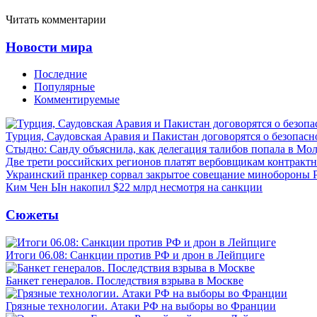
Читать комментарии
Новости мира
Последние
Популярные
Комментируемые
Турция, Саудовская Аравия и Пакистан договорятся о безопасн
Стыдно: Санду объяснила, как делегация талибов попала в Мо
Две трети российских регионов платят вербовщикам контракт
Украинский пранкер сорвал закрытое совещание минобороны
Ким Чен Ын накопил $22 млрд несмотря на санкции
Сюжеты
Итоги 06.08: Санкции против РФ и дрон в Лейпциге
Банкет генералов. Последствия взрыва в Москве
Грязные технологии. Атаки РФ на выборы во Франции