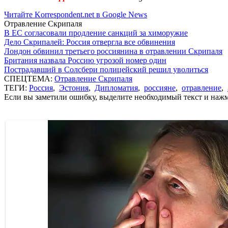
Читайте Korrespondent.net в Google News
Отравление Скрипаля
В ЕС согласовали продление санкций за химоружие
Дело Скрипалей: Россия отвергла все обвинения
Лондон обвинил третьего россиянина в отравлении Скрипаля
Британия назвала Россию угрозой номер один
Пострадавший в Солсбери полицейский решил уволиться
СПЕЦТЕМА:
Отравление Скрипаля
ТЕГИ:
Россия
,
Эстония
,
Дипломатия
,
россияне
,
отравление
,
Если вы заметили ошибку, выделите необходимый текст и нажми