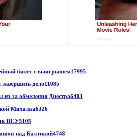
рейный билет с выигрышем
17995
а завершить дело
11085
ы из-за обмеления Днестра
6403
цкой Михалка
6326
так ВСУ
5105
шпион над Балтикой
4748