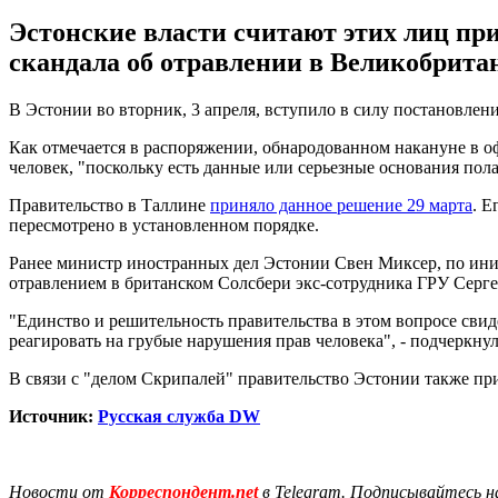
Эстонские власти считают этих лиц пр
скандала об отравлении в Великобритан
В Эстонии во вторник, 3 апреля, вступило в силу постановлени
Как отмечается в распоряжении, обнародованном накануне в офи
человек, "поскольку есть данные или серьезные основания пол
Правительство в Таллине
приняло данное решение 29 марта
. Е
пересмотрено в установленном порядке.
Ранее министр иностранных дел Эстонии Свен Миксер, по иници
отравлением в британском Солсбери экс-сотрудника ГРУ Серге
"Единство и решительность правительства в этом вопросе св
реагировать на грубые нарушения прав человека", - подчеркну
В связи с "делом Скрипалей" правительство Эстонии также пр
Источник:
Русская служба DW
Новости от
Корреспондент.net
в Telegram. Подписывайтесь н