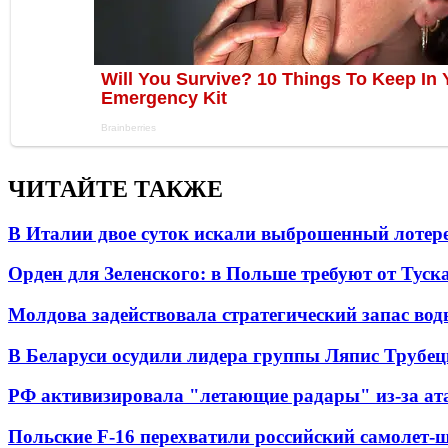
ЧИТАЙТЕ ТАКЖЕ
В Италии двое суток искали выброшенный лоте
Орден для Зеленского: в Польше требуют от Туск
Молдова задействовала стратегический запас вод
В Беларуси осудили лидера группы Ляпис Трубе
РФ активизировала "летающие радары" из-за а
Польские F-16 перехватили российский самолет-