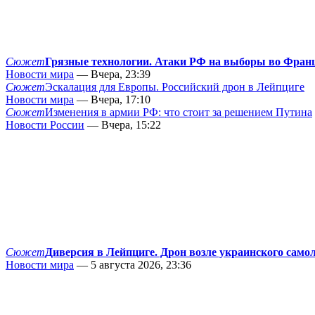
Сюжет
Грязные технологии. Атаки РФ на выборы во Фран
Новости мира
— Вчера, 23:39
Сюжет
Эскалация для Европы. Российский дрон в Лейпциге
Новости мира
— Вчера, 17:10
Сюжет
Изменения в армии РФ: что стоит за решением Путина
Новости России
— Вчера, 15:22
Сюжет
Диверсия в Лейпциге. Дрон возле украинского само
Новости мира
— 5 августа 2026, 23:36