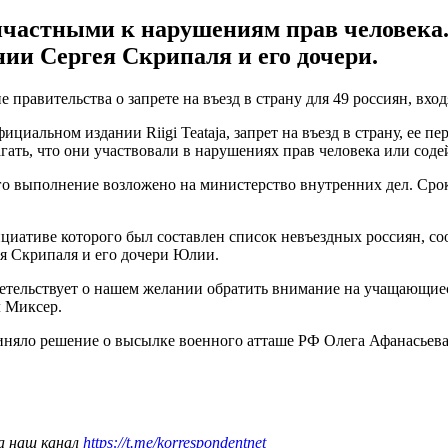
ичастными к нарушениям прав человека
ии Сергея Скрипаля и его дочери.
е правительства о запрете на въезд в страну для 49 россиян, вх
циальном издании Riigi Teataja, запрет на въезд в страну, ее п
агать, что они участвовали в нарушениях прав человека или сод
го выполнение возложено на министерство внутренних дел. Срок 
ативе которого был составлен список невъездных россиян, сооб
я Скрипаля и его дочери Юлии.
идетельствует о нашем желании обратить внимание на учащающи
л Миксер.
иняло решение о высылке военного атташе РФ Олега Афанасьева
а наш канал
https://t.me/korrespondentnet