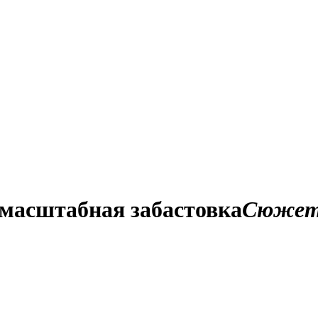
 масштабная забастовка
Сюже