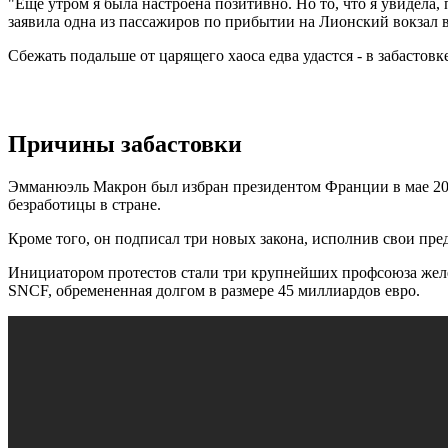
"Еще утром я была настроена позитивно. Но то, что я увидела,
заявила одна из пассажиров по прибытии на Лионский вокзал 
Cбежать подальше от царящего хаоса едва удастся - в забастовк
Причины забастовки
Эмманюэль Макрон был избран президентом Франции в мае 2017
безработицы в стране.
Кроме того, он подписал три новых закона, исполнив свои пр
Инициатором протестов стали три крупнейших профсоюза жел
SNCF, обремененная долгом в размере 45 миллиардов евро.