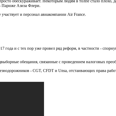
 просто обескураживает. Некоторым людям в толпе стало плохо, 
в Париже Азиза Флери.
е участвует и персонал авиакомпании Air France.
 года и с тех пор уже провел ряд реформ, в частности - спорн
едвыборные обещания, связанные с проведением налоговых преоб
езнодорожников - CGT, CFDT и Unsa, отстаивающих права раб