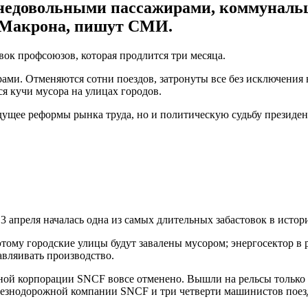
 недовольными пассажирами, коммунальщ
а Макрона, пишут СМИ.
вок профсоюзов, которая продлится три месяца.
ами. Отменяются сотни поездов, затронуты все без исключения 
я кучи мусора на улицах городов.
 будущее реформы рынка труда, но и политическую судьбу прези
 апреля началась одна из самых длительных забастовок в истор
ому городские улицы будут завалены мусором; энергосектор в р
авляивать производство.
й корпорации SNCF вовсе отменено. Вышли на рельсы только 12
лезнодорожной компании SNCF и три четверти машинистов поез