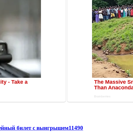
рейный билет с выигрышем
11490