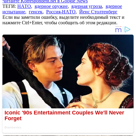
Читайте Korrespondent.net в Google News
ТЕГИ:
НАТО
,
ядерное оружие
,
ядерная угроза
,
ядерное
испытание
,
генсек
,
Россия-НАТО
,
Йенс Столтенберг
Если вы заметили ошибку, выделите необходимый текст и
нажмите Ctrl+Enter, чтобы сообщить об этом редакции.