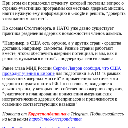
При этом он предложил студенту, который поставил вопрос о
странах-участницах программы совместных ядерных миссий,
найти нужную ему информацию в Google и решить, "доверять
этим данным или нет".
По словам Столтенберга, в НАТО уже давно существует
практика разделения ядерных возможностей членов альянса.
"Например, в США есть оружие, а у других стран - средства
доставки, например, самолеты. Разные страны работают
вместе, чтобы обеспечить ядерный потенциал, и мы, как и
раньше, нуждаемся в этом", - подчеркнул генсек альянса.
Ранее глава МИД России
Сергей Лавров сообщал, что США
проводит учения в Европе
для подготовки НАТО "в рамках
совместных ядерных миссий" к применению тактического
ядерного оружия против РФ.По его словам, входящие в
альянс страны, у которых нет собственного ядерного оружия,
"участвуют в планировании применения американских
нестратегических ядерных боеприпасов и привлекаются к
освоению соответствующих навыков".
Новости от
Корреспондент.net
в Telegram. Подписывайтесь
на наш канал
https://t.me/korrespondentnet