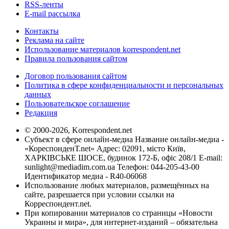
RSS-ленты
E-mail рассылка
Контакты
Реклама на сайте
Использование материалов korrespondent.net
Правила пользования сайтом
Договор пользования сайтом
Политика в сфере конфиденциальности и персональных
данных
Пользовательское соглашение
Редакция
© 2000-2026, Korrespondent.net
Субъект в сфере онлайн-медиа Название онлайн-медиа -
«КореспонденТ.net» Адрес: 02091, місто Київ,
ХАРКІВСЬКЕ ШОСЕ, будинок 172-Б, офіс 208/1 E-mail:
sunlight@mediadim.com.ua
Телефон: 044-205-43-00
Идентификатор медиа - R40-06068
Использование любых материалов, размещённых на
сайте, разрешается при условии ссылки на
Корреспондент.net.
При копировании материалов со страницы «Новости
Украины и мира», для интернет-изданий – обязательна