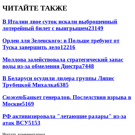
ЧИТАЙТЕ ТАКЖЕ
В Италии двое суток искали выброшенный
лотерейный билет с выигрышем
23149
Орден для Зеленского: в Польше требуют от
Туска завершить дело
12216
Молдова задействовала стратегический запас
воды из-за обмеления Днестра
7448
В Беларуси осудили лидера группы Ляпис
Трубецкой Михалка
6385
Сюжет
Банкет генералов. Последствия взрыва в
Москве
5169
РФ активизировала "летающие радары" из-за
атак ВСУ
5153
Читать комментарии