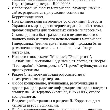
Идентификатор медиа - R40-06068
Использование любых материалов, размещённых на
сайте, разрешается при условии ссылки на
Корреспондент.net.
При копировании материалов со страницы «Новости
Украины и мира», для интернет-изданий – обязательна
прямая открытая для поисковых систем гиперссылка.
Ссылка должна быть размещена в независимости от
полного либо частичного использования материалов.
Гиперссылка (для интернет- изданий) – должна быть
размещена в подзаголовке или в первом абзаце
материала.
Новости с пометками "Мнение", "Экспертиза",
"Заявление", "Регионы", "Деньги", "Власть", "Выборы",
"Тест-драйв", "Спецпроекты", "Промо" публикуются на
правах рекламы.
Раздел Спецпроекты создается совместно с
коммерческими партнерами.
Любое копирование, публикация, републикация и
другое распространение информации, которое содержит
ссылку на "Интерфакс-Украина", EPA / UPG, строго
воспрещается.
Владелец веб-страницы в разделе Я- Корреспондент
является автор публикации.
Любое копирование, перепечатка и воспроизведение