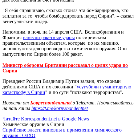
"Я себя спрашиваю, сколько стоила эта бомбардировка, кто
заплатил за то, чтобы бомбардировать народ Сирии", – сказал
венесуэльский лидер.
Напомним, в ночь на 14 апреля США, Великобритания и
Франция
нанесли ракетные удары
по сирийским
правительственным объектам, которые, по их мнению,
используются для производства химического оружия. Они
выпустили по Сирии более 100 ракет.
Министр обороны Британии рассказал о целях удара по
Сирии
Президент России Владимир Путин заявил, что своими
действиями США и их союзники "
усугубили гуманитарную
катастрофу в Сирии
" и по сути "потакают террористам".
Новости от
Корреспондент.net
в Telegram. Подписывайтесь
на наш канал
https://t.me/korrespondentnet
Читайте Korrespondent.net в Google News
Химическое оружие в Сирии
Сирийские власти виновны в применении химического
оружия - ОЗХО