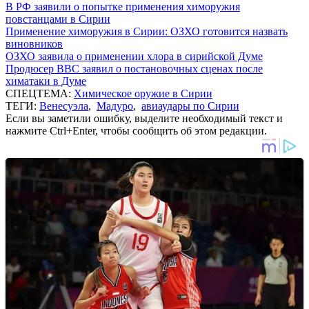
В РФ заявили о попытке применения химоружия
повстанцами в Сирии
Применение химоружия в Сирии: ОЗХО готовится назвать
виновников
ОЗХО заявила о применении хлора в сирийской Думе
Продюсер BBC заявил о постановочных сценах после
химатаки в Думе
СПЕЦТЕМА:
Химическое оружие в Сирии
ТЕГИ:
Венесуэла
,
Мадуро
,
авиаудары по Сирии
Если вы заметили ошибку, выделите необходимый текст и
нажмите Ctrl+Enter, чтобы сообщить об этом редакции.