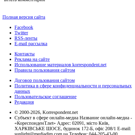
Полная версия сайта
Facebook
Twitter
RSS-ленты
E-mail рассылка
Контакты
Реклама на сайте
Использование материалов korrespondent.net
Правила пользования сайтом
Договор пользования сайтом
Политика в сфере конфиденциальности и персональных
данных
Пользовательское соглашение
Редакция
© 2000-2026, Korrespondent.net
Субъект в сфере онлайн-медиа Название онлайн-медиа -
«КореспонденТ.net» Адрес: 02091, місто Київ,
ХАРКІВСЬКЕ ШОСЕ, будинок 172-Б, офіс 208/1 E-mail:
sunlight@mediadim.com.ua
Телефон: 044-205-43-00