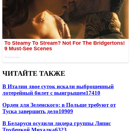
ЧИТАЙТЕ ТАКЖЕ
В Италии двое суток искали выброшенный
лотерейный билет с выигрышем
17410
Орден для Зеленского: в Польше требуют от
Туска завершить дело
10909
В Беларуси осудили лидера группы Ляпис
Трубецкой Михалка
6323