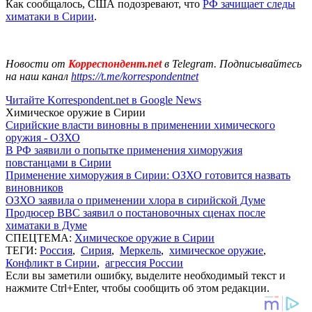
Как сообщалось, США подозревают, что
РФ зачищает следы
химатаки в Сирии
.
Новости от
Корреспондент.net
в Telegram. Подписывайтесь
на наш канал
https://t.me/korrespondentnet
Читайте Korrespondent.net в Google News
Химическое оружие в Сирии
Сирийские власти виновны в применении химического
оружия - ОЗХО
В РФ заявили о попытке применения химоружия
повстанцами в Сирии
Применение химоружия в Сирии: ОЗХО готовится назвать
виновников
ОЗХО заявила о применении хлора в сирийской Думе
Продюсер BBC заявил о постановочных сценах после
химатаки в Думе
СПЕЦТЕМА:
Химическое оружие в Сирии
ТЕГИ:
Россия
,
Сирия
,
Меркель
,
химическое оружие
,
Конфликт в Сирии
,
агрессия России
Если вы заметили ошибку, выделите необходимый текст и
нажмите Ctrl+Enter, чтобы сообщить об этом редакции.