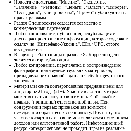
Новости с пометками "Мнение", "Экспертиза",
"Заявление", "Регионы", "Деньги", "Власть", "Выборы",
"Тест-драйв", "Спецпроекты", "Промо" публикуются на
правах рекламы.
Раздел Спецпроекты создается совместно с
коммерческими партнерами.
Любое копирование, публикация, републикация и
другое распространение информации, которое содержит
ссылку на "Интерфакс-Украина", EPA / UPG, строго
воспрещается.
Владелец веб-страницы в разделе Я- Корреспондент
является автор публикации.
Любое копирование, перепечатка и воспроизведение
фотографий и/или аудиовизуальных материалов,
принадлежащих правообладателю Getty Images, строго
запрещено.
Материалы сайта korrespondent.net предназначены для
лиц старше 21 года (21+). Участие в азартных играх
может вызвать игровую зависимость. Соблюдайте
правила (принципы) ответственной игры. При
обнаружении первых признаков зависимости
немедленно обратитесь к специалисту. Помните, что
участие в азартных играх не может являться источником
доходов или альтернативой работе. Информационный
ресурс korrespondent.net не проводит игры на реальные