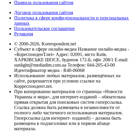
Правила пользования сайтом
Договор пользования сайтом
Политика в сфере конфиденциальности и персональных
данных
Пользовательское соглашение
Редакция
© 2000-2026, Korrespondent.net
Субъект в сфере онлайн-медиа Название онлайн-медиа -
«КореспонденТ.net» Адрес: 02091, місто Київ,
ХАРКІВСЬКЕ ШОСЕ, будинок 172-Б, офіс 208/1 E-mail:
sunlight@mediadim.com.ua
Телефон: 044-205-43-00
Идентификатор медиа - R40-06068
Использование любых материалов, размещённых на
сайте, разрешается при условии ссылки на
Корреспондент.net.
При копировании материалов со страницы «Новости
Украины и мира», для интернет-изданий – обязательна
прямая открытая для поисковых систем гиперссылка.
Ссылка должна быть размещена в независимости от
полного либо частичного использования материалов.
Гиперссылка (для интернет- изданий) – должна быть
размещена в подзаголовке или в первом абзаце
материала.