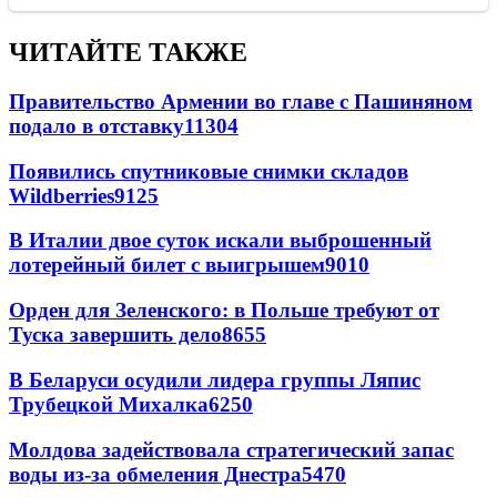
ЧИТАЙТЕ ТАКЖЕ
Правительство Армении во главе с Пашиняном
подало в отставку
11304
Появились спутниковые снимки складов
Wildberries
9125
В Италии двое суток искали выброшенный
лотерейный билет с выигрышем
9010
Орден для Зеленского: в Польше требуют от
Туска завершить дело
8655
В Беларуси осудили лидера группы Ляпис
Трубецкой Михалка
6250
Молдова задействовала стратегический запас
воды из-за обмеления Днестра
5470