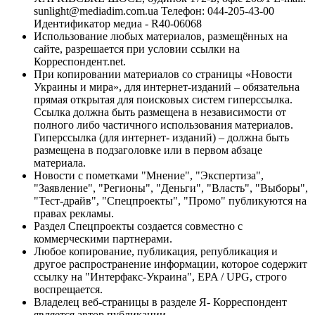
sunlight@mediadim.com.ua
Телефон: 044-205-43-00
Идентификатор медиа - R40-06068
Использование любых материалов, размещённых на
сайте, разрешается при условии ссылки на
Корреспондент.net.
При копировании материалов со страницы «Новости
Украины и мира», для интернет-изданий – обязательна
прямая открытая для поисковых систем гиперссылка.
Ссылка должна быть размещена в независимости от
полного либо частичного использования материалов.
Гиперссылка (для интернет- изданий) – должна быть
размещена в подзаголовке или в первом абзаце
материала.
Новости с пометками "Мнение", "Экспертиза",
"Заявление", "Регионы", "Деньги", "Власть", "Выборы",
"Тест-драйв", "Спецпроекты", "Промо" публикуются на
правах рекламы.
Раздел Спецпроекты создается совместно с
коммерческими партнерами.
Любое копирование, публикация, републикация и
другое распространение информации, которое содержит
ссылку на "Интерфакс-Украина", EPA / UPG, строго
воспрещается.
Владелец веб-страницы в разделе Я- Корреспондент
является автор публикации.