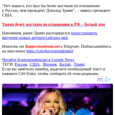
"Нет никого, кто был бы более жестким по отношению
к России, чем президент Дональд Трамп", – заявил президент
США.
Трамп будет жестким по отношению к РФ – Белый дом
Напомним, ранее Трамп распорядился
приостановить
введение новых антироссийских м
ер
.
Новости от
Корреспондент.net
в Telegram. Подписывайтесь
на наш канал
https://t.me/korrespondentnet
Читайте Korrespondent.net в Google News
ТЕГИ:
Россия
,
США
,
Япония
,
Китай
,
Трамп
Если вы заметили ошибку, выделите необходимый текст и
нажмите Ctrl+Enter, чтобы сообщить об этом редакции.