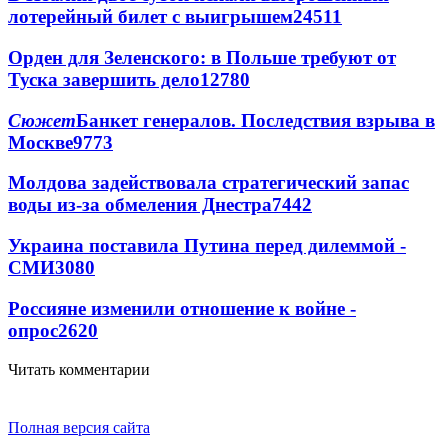
лотерейный билет с выигрышем
24511
Орден для Зеленского: в Польше требуют от
Туска завершить дело
12780
Сюжет
Банкет генералов. Последствия взрыва в
Москве
9773
Молдова задействовала стратегический запас
воды из-за обмеления Днестра
7442
Украина поставила Путина перед дилеммой -
СМИ
3080
Россияне изменили отношение к войне -
опрос
2620
Читать комментарии
Полная версия сайта