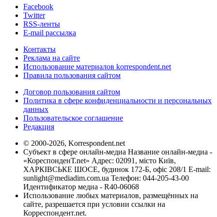
Facebook
Twitter
RSS-ленты
E-mail рассылка
Контакты
Реклама на сайте
Использование материалов korrespondent.net
Правила пользования сайтом
Договор пользования сайтом
Политика в сфере конфиденциальности и персональных
данных
Пользовательское соглашение
Редакция
© 2000-2026, Korrespondent.net
Субъект в сфере онлайн-медиа Название онлайн-медиа -
«КореспонденТ.net» Адрес: 02091, місто Київ,
ХАРКІВСЬКЕ ШОСЕ, будинок 172-Б, офіс 208/1 E-mail:
sunlight@mediadim.com.ua
Телефон: 044-205-43-00
Идентификатор медиа - R40-06068
Использование любых материалов, размещённых на
сайте, разрешается при условии ссылки на
Корреспондент.net.