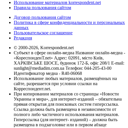
Использование материалов korrespondent.net
Правила пользования сайтом
Договор пользования сайтом
Политика в сфере конфиденциальности и персональных
данных
Пользовательское соглашение
Редакция
© 2000-2026, Korrespondent.net
Субъект в сфере онлайн-медиа Название онлайн-медиа -
«КореспонденТ.net» Адрес: 02091, місто Київ,
ХАРКІВСЬКЕ ШОСЕ, будинок 172-Б, офіс 208/1 E-mail:
sunlight@mediadim.com.ua
Телефон: 044-205-43-00
Идентификатор медиа - R40-06068
Использование любых материалов, размещённых на
сайте, разрешается при условии ссылки на
Корреспондент.net.
При копировании материалов со страницы «Новости
Украины и мира», для интернет-изданий – обязательна
прямая открытая для поисковых систем гиперссылка.
Ссылка должна быть размещена в независимости от
полного либо частичного использования материалов.
Гиперссылка (для интернет- изданий) – должна быть
размещена в подзаголовке или в первом абзаце