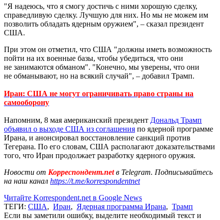
"Я надеюсь, что я смогу достичь с ними хорошую сделку,
справедливую сделку. Лучшую для них. Но мы не можем им
позволить обладать ядерным оружием", – сказал президент
США.
При этом он отметил, что США "должны иметь возможность
пойти на их военные базы, чтобы убедиться, что они
не занимаются обманом". "Конечно, мы уверены, что они
не обманывают, но на всякий случай", – добавил Трамп.
Иран: США не могут ограничивать право страны на
самооборону
Напомним, 8 мая американский президент
Дональд Трамп
объявил о выходе США из соглашения
по ядерной программе
Ирана, и анонсировал восстановление санкций против
Тегерана. По его словам, США располагают доказательствами
того, что Иран продолжает разработку ядерного оружия.
Новости от
Корреспондент.net
в Telegram. Подписывайтесь
на наш канал
https://t.me/korrespondentnet
Читайте Korrespondent.net в Google News
ТЕГИ:
США
,
Иран
,
Ядерная программа Ирана
,
Трамп
Если вы заметили ошибку, выделите необходимый текст и