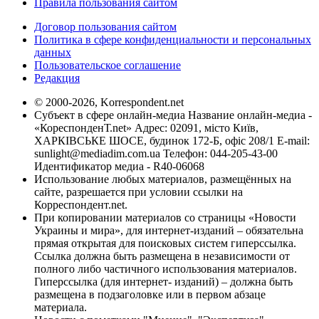
Правила пользования сайтом
Договор пользования сайтом
Политика в сфере конфиденциальности и персональных
данных
Пользовательское соглашение
Редакция
© 2000-2026, Korrespondent.net
Субъект в сфере онлайн-медиа Название онлайн-медиа -
«КореспонденТ.net» Адрес: 02091, місто Київ,
ХАРКІВСЬКЕ ШОСЕ, будинок 172-Б, офіс 208/1 E-mail:
sunlight@mediadim.com.ua
Телефон: 044-205-43-00
Идентификатор медиа - R40-06068
Использование любых материалов, размещённых на
сайте, разрешается при условии ссылки на
Корреспондент.net.
При копировании материалов со страницы «Новости
Украины и мира», для интернет-изданий – обязательна
прямая открытая для поисковых систем гиперссылка.
Ссылка должна быть размещена в независимости от
полного либо частичного использования материалов.
Гиперссылка (для интернет- изданий) – должна быть
размещена в подзаголовке или в первом абзаце
материала.