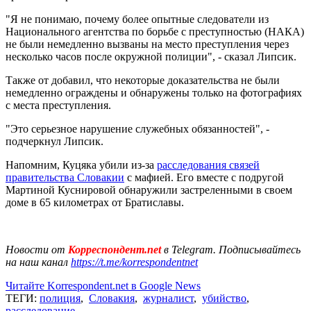
"Я не понимаю, почему более опытные следователи из
Национального агентства по борьбе с преступностью (НАКА)
не были немедленно вызваны на место преступления через
несколько часов после окружной полиции", - сказал Липсик.
Также от добавил, что некоторые доказательства не были
немедленно ограждены и обнаружены только на фотографиях
с места преступления.
"Это серьезное нарушение служебных обязанностей", -
подчеркнул Липсик.
Напомним, Куцяка убили из-за
расследования связей
правительства Словакии
с мафией. Его вместе с подругой
Мартиной Куснировой обнаружили застреленными в своем
доме в 65 километрах от Братиславы.
Новости от
Корреспондент.net
в Telegram. Подписывайтесь
на наш канал
https://t.me/korrespondentnet
Читайте Korrespondent.net в Google News
ТЕГИ:
полиция
,
Словакия
,
журналист
,
убийство
,
расследование