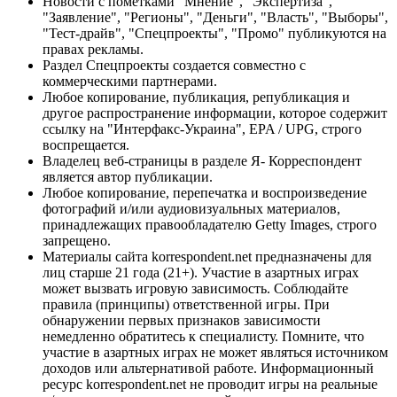
Новости с пометками "Мнение", "Экспертиза",
"Заявление", "Регионы", "Деньги", "Власть", "Выборы",
"Тест-драйв", "Спецпроекты", "Промо" публикуются на
правах рекламы.
Раздел Спецпроекты создается совместно с
коммерческими партнерами.
Любое копирование, публикация, републикация и
другое распространение информации, которое содержит
ссылку на "Интерфакс-Украина", EPA / UPG, строго
воспрещается.
Владелец веб-страницы в разделе Я- Корреспондент
является автор публикации.
Любое копирование, перепечатка и воспроизведение
фотографий и/или аудиовизуальных материалов,
принадлежащих правообладателю Getty Images, строго
запрещено.
Материалы сайта korrespondent.net предназначены для
лиц старше 21 года (21+). Участие в азартных играх
может вызвать игровую зависимость. Соблюдайте
правила (принципы) ответственной игры. При
обнаружении первых признаков зависимости
немедленно обратитесь к специалисту. Помните, что
участие в азартных играх не может являться источником
доходов или альтернативой работе. Информационный
ресурс korrespondent.net не проводит игры на реальные