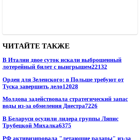
ЧИТАЙТЕ ТАКЖЕ
В Италии двое суток искали выброшенный
лотерейный билет с выигрышем
22132
Орден для Зеленского: в Польше требуют от
Туска завершить дело
12028
Молдова задействовала стратегический запас
воды из-за обмеления Днестра
7226
В Беларуси осудили лидера группы Ляпис
Трубецкой Михалка
6375
РФ активизировала "летающие радары" из-за