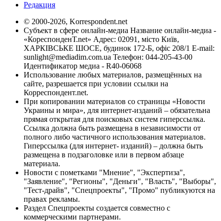
Редакция
© 2000-2026, Korrespondent.net
Субъект в сфере онлайн-медиа Название онлайн-медиа -
«КореспонденТ.net» Адрес: 02091, місто Київ,
ХАРКІВСЬКЕ ШОСЕ, будинок 172-Б, офіс 208/1 E-mail:
sunlight@mediadim.com.ua
Телефон: 044-205-43-00
Идентификатор медиа - R40-06068
Использование любых материалов, размещённых на
сайте, разрешается при условии ссылки на
Корреспондент.net.
При копировании материалов со страницы «Новости
Украины и мира», для интернет-изданий – обязательна
прямая открытая для поисковых систем гиперссылка.
Ссылка должна быть размещена в независимости от
полного либо частичного использования материалов.
Гиперссылка (для интернет- изданий) – должна быть
размещена в подзаголовке или в первом абзаце
материала.
Новости с пометками "Мнение", "Экспертиза",
"Заявление", "Регионы", "Деньги", "Власть", "Выборы",
"Тест-драйв", "Спецпроекты", "Промо" публикуются на
правах рекламы.
Раздел Спецпроекты создается совместно с
коммерческими партнерами.