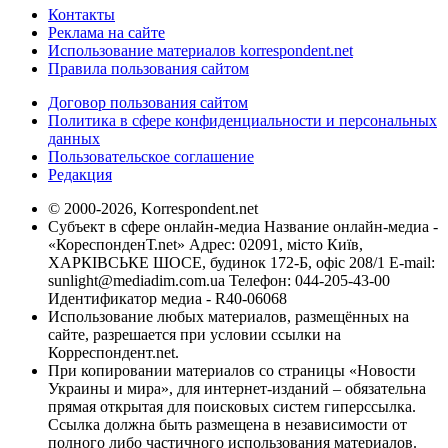
Контакты
Реклама на сайте
Использование материалов korrespondent.net
Правила пользования сайтом
Договор пользования сайтом
Политика в сфере конфиденциальности и персональных
данных
Пользовательское соглашение
Редакция
© 2000-2026, Korrespondent.net
Субъект в сфере онлайн-медиа Название онлайн-медиа -
«КореспонденТ.net» Адрес: 02091, місто Київ,
ХАРКІВСЬКЕ ШОСЕ, будинок 172-Б, офіс 208/1 E-mail:
sunlight@mediadim.com.ua
Телефон: 044-205-43-00
Идентификатор медиа - R40-06068
Использование любых материалов, размещённых на
сайте, разрешается при условии ссылки на
Корреспондент.net.
При копировании материалов со страницы «Новости
Украины и мира», для интернет-изданий – обязательна
прямая открытая для поисковых систем гиперссылка.
Ссылка должна быть размещена в независимости от
полного либо частичного использования материалов.