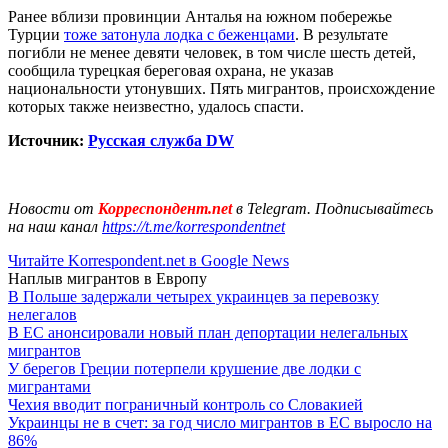
Ранее вблизи провинции Анталья на южном побережье
Турции
тоже затонула лодка с беженцами
. В результате
погибли не менее девяти человек, в том числе шесть детей,
сообщила турецкая береговая охрана, не указав
национальности утонувших. Пять мигрантов, происхождение
которых также неизвестно, удалось спасти.
Источник:
Русская служба DW
Новости от
Корреспондент.net
в Telegram. Подписывайтесь
на наш канал
https://t.me/korrespondentnet
Читайте Korrespondent.net в Google News
Наплыв мигрантов в Европу
В Польше задержали четырех украинцев за перевозку
нелегалов
В ЕС анонсировали новый план депортации нелегальных
мигрантов
У берегов Греции потерпели крушение две лодки с
мигрантами
Чехия вводит пограничный контроль со Словакией
Украинцы не в счет: за год число мигрантов в ЕС выросло на
86%