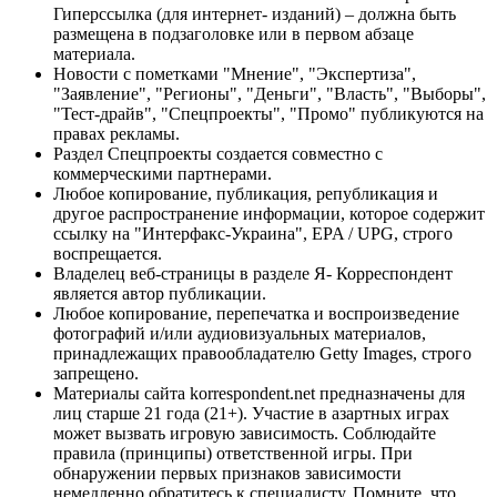
Гиперссылка (для интернет- изданий) – должна быть
размещена в подзаголовке или в первом абзаце
материала.
Новости с пометками "Мнение", "Экспертиза",
"Заявление", "Регионы", "Деньги", "Власть", "Выборы",
"Тест-драйв", "Спецпроекты", "Промо" публикуются на
правах рекламы.
Раздел Спецпроекты создается совместно с
коммерческими партнерами.
Любое копирование, публикация, републикация и
другое распространение информации, которое содержит
ссылку на "Интерфакс-Украина", EPA / UPG, строго
воспрещается.
Владелец веб-страницы в разделе Я- Корреспондент
является автор публикации.
Любое копирование, перепечатка и воспроизведение
фотографий и/или аудиовизуальных материалов,
принадлежащих правообладателю Getty Images, строго
запрещено.
Материалы сайта korrespondent.net предназначены для
лиц старше 21 года (21+). Участие в азартных играх
может вызвать игровую зависимость. Соблюдайте
правила (принципы) ответственной игры. При
обнаружении первых признаков зависимости
немедленно обратитесь к специалисту. Помните, что