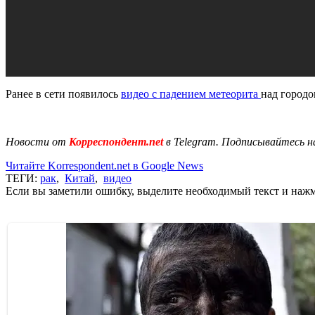
Ранее в сети появилось
видео с падением метеорита
над городо
Новости от
Корреспондент.net
в Telegram. Подписывайтесь н
Читайте Korrespondent.net в Google News
ТЕГИ:
рак
,
Китай
,
видео
Если вы заметили ошибку, выделите необходимый текст и нажми