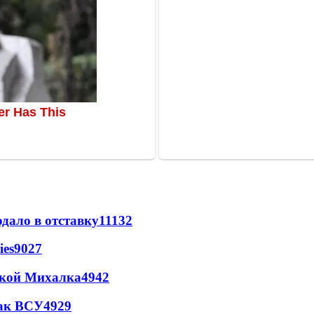
дало в отставку
11132
ies
9027
цкой Михалка
4942
так ВСУ
4929