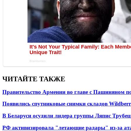
ЧИТАЙТЕ ТАКЖЕ
Правительство Армении во главе с Пашиняном по
Появились спутниковые снимки складов Wildberr
В Беларуси осудили лидера группы Ляпис Трубе
РФ активизировала "летающие радары" из-за а