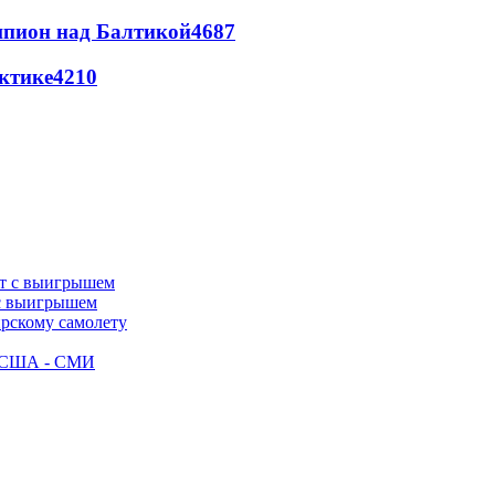
шпион над Балтикой
4687
ктике
4210
 с выигрышем
ирскому самолету
ак США - СМИ