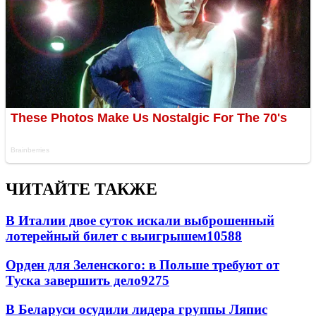
ЧИТАЙТЕ ТАКЖЕ
В Италии двое суток искали выброшенный
лотерейный билет с выигрышем
10588
Орден для Зеленского: в Польше требуют от
Туска завершить дело
9275
В Беларуси осудили лидера группы Ляпис