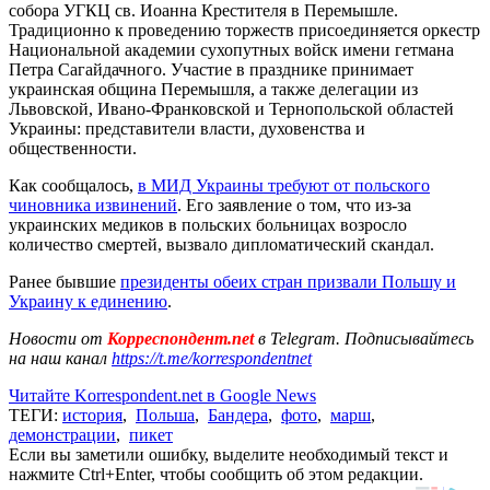
собора УГКЦ св. Иоанна Крестителя в Перемышле.
Традиционно к проведению торжеств присоединяется оркестр
Национальной академии сухопутных войск имени гетмана
Петра Сагайдачного. Участие в празднике принимает
украинская община Перемышля, а также делегации из
Львовской, Ивано-Франковской и Тернопольской областей
Украины: представители власти, духовенства и
общественности.
Как сообщалось,
в МИД Украины требуют от польского
чиновника извинений
. Его заявление о том, что из-за
украинских медиков в польских больницах возросло
количество смертей, вызвало дипломатический скандал.
Ранее бывшие
президенты обеих стран призвали Польшу и
Украину к единению
.
Новости от
Корреспондент.net
в Telegram. Подписывайтесь
на наш канал
https://t.me/korrespondentnet
Читайте Korrespondent.net в Google News
ТЕГИ:
история
,
Польша
,
Бандера
,
фото
,
марш
,
демонстрации
,
пикет
Если вы заметили ошибку, выделите необходимый текст и
нажмите Ctrl+Enter, чтобы сообщить об этом редакции.