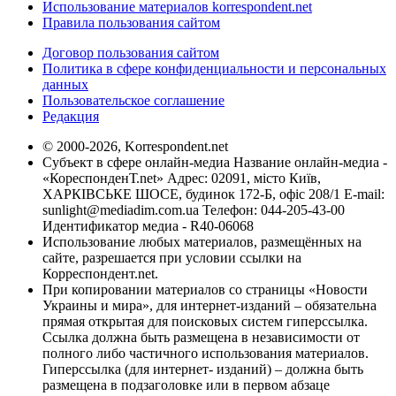
Использование материалов korrespondent.net
Правила пользования сайтом
Договор пользования сайтом
Политика в сфере конфиденциальности и персональных
данных
Пользовательское соглашение
Редакция
© 2000-2026, Korrespondent.net
Субъект в сфере онлайн-медиа Название онлайн-медиа -
«КореспонденТ.net» Адрес: 02091, місто Київ,
ХАРКІВСЬКЕ ШОСЕ, будинок 172-Б, офіс 208/1 E-mail:
sunlight@mediadim.com.ua
Телефон: 044-205-43-00
Идентификатор медиа - R40-06068
Использование любых материалов, размещённых на
сайте, разрешается при условии ссылки на
Корреспондент.net.
При копировании материалов со страницы «Новости
Украины и мира», для интернет-изданий – обязательна
прямая открытая для поисковых систем гиперссылка.
Ссылка должна быть размещена в независимости от
полного либо частичного использования материалов.
Гиперссылка (для интернет- изданий) – должна быть
размещена в подзаголовке или в первом абзаце