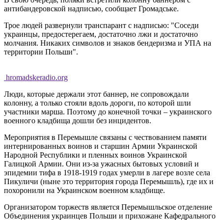
антибандеровской надписью, сообщает Громадське.
Трое людей развернули транспарант с надписью: "Соседи
украинцы, предостерегаем, достаточно лжи и достаточно
молчания. Никаких символов и знаков бендеризма и УПА на
территории Польши".
hromadskeradio.org
Люди, которые держали этот баннер, не сопровождали
колонну, а только стояли вдоль дороги, по которой шли
участники марша. Поэтому до конечной точки – украинского
военного кладбища дошли без инцидентов.
Мероприятия в Перемышле связаны с чествованием памяти
интернированных воинов и старшин Армии Украинской
Народной Республики и пленных воинов Украинской
Галицкой Армии. Они из-за ужасных бытовых условий и
эпидемии тифа в 1918-1919 годах умерли в лагере возле села
Пикуличи (ныне это территория города Перемышль), где их и
похоронили на Украинском военном кладбище.
Организатором торжеств является Перемышльское отделение
Объединения украинцев Польши и прихожане Кафедрального