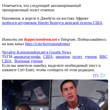
Отмечается, что следующий запланированный
тренировочный полет отменен.
Напомним, в апреле в Джибути на востоке Африке
разбился штурмовик Harrier Корпуса морской пехоты США
.
Новости от
Корреспондент.net
в Telegram. Подписывайтесь
на наш канал
https://t.me/korrespondentnet
Читайте Korrespondent.net в Google News
ТЕГИ:
авиакатастрофа
,
США
,
авиация
,
полет
,
учения
,
ВВС
США
,
Военные учения
Если вы заметили ошибку, выделите необходимый текст и
нажмите Ctrl+Enter, чтобы сообщить об этом редакции.