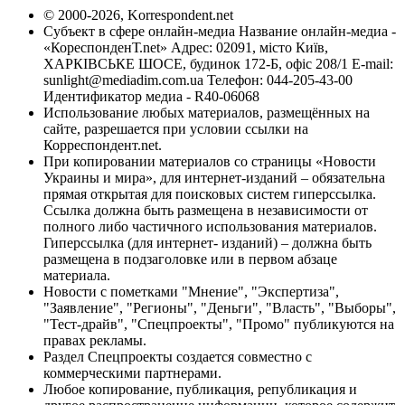
© 2000-2026, Korrespondent.net
Субъект в сфере онлайн-медиа Название онлайн-медиа -
«КореспонденТ.net» Адрес: 02091, місто Київ,
ХАРКІВСЬКЕ ШОСЕ, будинок 172-Б, офіс 208/1 E-mail:
sunlight@mediadim.com.ua
Телефон: 044-205-43-00
Идентификатор медиа - R40-06068
Использование любых материалов, размещённых на
сайте, разрешается при условии ссылки на
Корреспондент.net.
При копировании материалов со страницы «Новости
Украины и мира», для интернет-изданий – обязательна
прямая открытая для поисковых систем гиперссылка.
Ссылка должна быть размещена в независимости от
полного либо частичного использования материалов.
Гиперссылка (для интернет- изданий) – должна быть
размещена в подзаголовке или в первом абзаце
материала.
Новости с пометками "Мнение", "Экспертиза",
"Заявление", "Регионы", "Деньги", "Власть", "Выборы",
"Тест-драйв", "Спецпроекты", "Промо" публикуются на
правах рекламы.
Раздел Спецпроекты создается совместно с
коммерческими партнерами.
Любое копирование, публикация, републикация и