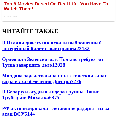
ЧИТАЙТЕ ТАКЖЕ
В Италии двое суток искали выброшенный
лотерейный билет с выигрышем
22132
Орден для Зеленского: в Польше требуют от
Туска завершить дело
12028
Молдова задействовала стратегический запас
воды из-за обмеления Днестра
7226
В Беларуси осудили лидера группы Ляпис
Трубецкой Михалка
6375
РФ активизировала "летающие радары" из-за
атак ВСУ
5144