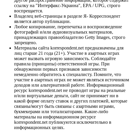
другое распространение информации, которое содержит
ссылку на "Интерфакс-Украина", EPA / UPG, строго
воспрещается.
Владелец веб-страницы в разделе Я- Корреспондент
является автор публикации.
Любое копирование, перепечатка и воспроизведение
фотографий и/или аудиовизуальных материалов,
принадлежащих правообладателю Getty Images, строго
запрещено.
Материалы сайта korrespondent.net предназначены для
лиц старше 21 года (21+). Участие в азартных играх
может вызвать игровую зависимость. Соблюдайте
правила (принципы) ответственной игры. При
обнаружении первых признаков зависимости
немедленно обратитесь к специалисту. Помните, что
участие в азартных играх не может являться источником
доходов или альтернативой работе. Информационный
ресурс korrespondent.net не проводит игры на реальные
и/или виртуальные деньги, сайт не принимает ни в
какой форме оплату ставок и других платежей, которые
связаны/могут быть связаны с азартными играми,
букмекерами или тотализаторами. Какие-либо
материалы на информационном ресурсе
korrespondent.net публикуются исключительно в
информационных целях.