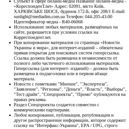
Субъект в сфере онлайн-медиа Название онлайн-медиа -
«КореспонденТ.net» Адрес: 02091, місто Київ,
ХАРКІВСЬКЕ ШОСЕ, будинок 172-Б, офіс 208/1 E-mail:
sunlight@mediadim.com.ua
Телефон: 044-205-43-00
Идентификатор медиа - R40-06068
Использование любых материалов, размещённых на
сайте, разрешается при условии ссылки на
Корреспондент.net.
При копировании материалов со страницы «Новости
Украины и мира», для интернет-изданий – обязательна
прямая открытая для поисковых систем гиперссылка.
Ссылка должна быть размещена в независимости от
полного либо частичного использования материалов.
Гиперссылка (для интернет- изданий) – должна быть
размещена в подзаголовке или в первом абзаце
материала.
Новости с пометками "Мнение", "Экспертиза",
"Заявление", "Регионы", "Деньги", "Власть", "Выборы",
"Тест-драйв", "Спецпроекты", "Промо" публикуются на
правах рекламы.
Раздел Спецпроекты создается совместно с
коммерческими партнерами.
Любое копирование, публикация, републикация и
другое распространение информации, которое содержит
ссылку на "Интерфакс-Украина", EPA / UPG, строго