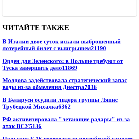
ЧИТАЙТЕ ТАКЖЕ
В Италии двое суток искали выброшенный
лотерейный билет с выигрышем
21190
Орден для Зеленского: в Польше требуют от
Туска завершить дело
11869
Молдова задействовала стратегический запас
воды из-за обмеления Днестра
7036
В Беларуси осудили лидера группы Ляпис
Трубецкой Михалка
6362
РФ активизировала "летающие радары" из-за
атак ВСУ
5136
Польские F-16 перехватили российский самолет-