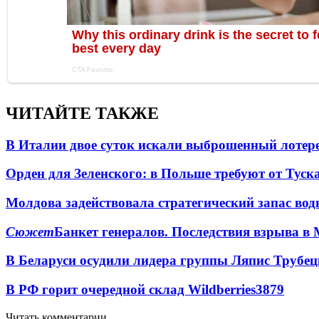
ЧИТАЙТЕ ТАКЖЕ
В Италии двое суток искали выброшенный лоте
Орден для Зеленского: в Польше требуют от Туск
Молдова задействовала стратегический запас вод
Сюжет
Банкет генералов. Последствия взрыва в 
В Беларуси осудили лидера группы Ляпис Трубе
В РФ горит очередной склад Wildberries
3879
Читать комментарии