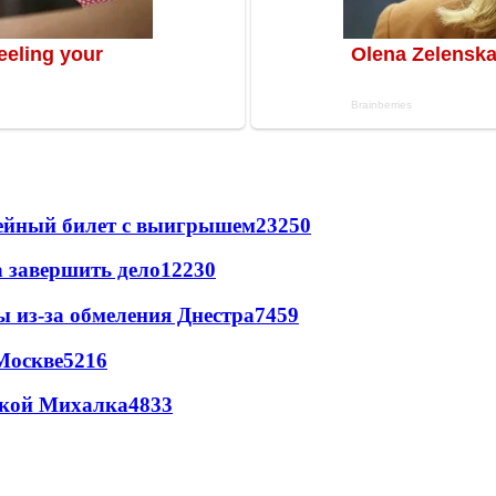
рейный билет с выигрышем
23250
а завершить дело
12230
ы из-за обмеления Днестра
7459
Москве
5216
цкой Михалка
4833