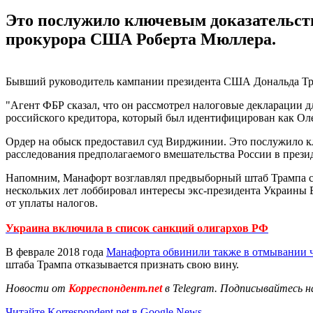
Это послужило ключевым доказательст
прокурора США Роберта Мюллера.
Бывший руководитель кампании президента США Дональда Тра
"Агент ФБР сказал, что он рассмотрел налоговые декларации 
российского кредитора, который был идентифицирован как Оле
Ордер на обыск предоставил суд Вирджинии. Это послужило к
расследования предполагаемого вмешательства России в прези
Напомним, Манафорт возглавлял предвыборный штаб Трампа с и
нескольких лет лоббировал интересы экс-президента Украины 
от уплаты налогов.
Украина включила в список санкций олигархов РФ
В феврале 2018 года
Манафорта обвинили также в отмывании ч
штаба Трампа отказывается признать свою вину.
Новости от
Корреспондент.net
в Telegram. Подписывайтесь н
Читайте Korrespondent.net в Google News