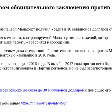
вом обвинительного заключения против
мпа Пол Манафорт получил кредит в 10 миллионов долларов от
для компании, контролируемой Манафортом и его женой, которая 
г Дерипаска", – говорится в сообщении.
лючевым доказательством обвинительного заключения против М
дентскую кампанию в 2016 года.
юня по август 2016 года. В октябре 2017 года против него бы
Виктора Януковича и Партии регионов, но не был зарегистрирова
ерез офшорные счета до 30 миллионов долларов
с помощью его 
а наш канал
https://t.me/korrespondentnet