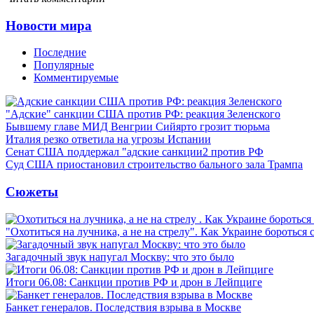
Новости мира
Последние
Популярные
Комментируемые
"Адские" санкции США против РФ: реакция Зеленского
Бывшему главе МИД Венгрии Сийярто грозит тюрьма
Италия резко ответила на угрозы Испании
Сенат США поддержал "адские санкции2 против РФ
Суд США приостановил строительство бального зала Трампа
Сюжеты
"Охотиться на лучника, а не на стрелу". Как Украине бороться 
Загадочный звук напугал Москву: что это было
Итоги 06.08: Санкции против РФ и дрон в Лейпциге
Банкет генералов. Последствия взрыва в Москве