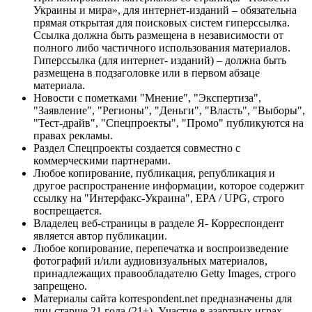
Украины и мира», для интернет-изданий – обязательна
прямая открытая для поисковых систем гиперссылка.
Ссылка должна быть размещена в независимости от
полного либо частичного использования материалов.
Гиперссылка (для интернет- изданий) – должна быть
размещена в подзаголовке или в первом абзаце
материала.
Новости с пометками "Мнение", "Экспертиза",
"Заявление", "Регионы", "Деньги", "Власть", "Выборы",
"Тест-драйв", "Спецпроекты", "Промо" публикуются на
правах рекламы.
Раздел Спецпроекты создается совместно с
коммерческими партнерами.
Любое копирование, публикация, републикация и
другое распространение информации, которое содержит
ссылку на "Интерфакс-Украина", EPA / UPG, строго
воспрещается.
Владелец веб-страницы в разделе Я- Корреспондент
является автор публикации.
Любое копирование, перепечатка и воспроизведение
фотографий и/или аудиовизуальных материалов,
принадлежащих правообладателю Getty Images, строго
запрещено.
Материалы сайта korrespondent.net предназначены для
лиц старше 21 года (21+). Участие в азартных играх