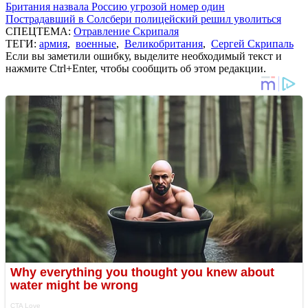
Британия назвала Россию угрозой номер один
Пострадавший в Солсбери полицейский решил уволиться
СПЕЦТЕМА:
Отравление Скрипаля
ТЕГИ:
армия
,
военные
,
Великобритания
,
Сергей Скрипаль
Если вы заметили ошибку, выделите необходимый текст и
нажмите Ctrl+Enter, чтобы сообщить об этом редакции.