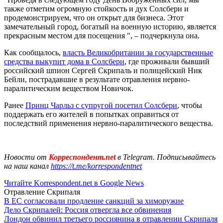
также отметим огромную стойкость и дух Солсбери и
продемонстрируем, что он открыт для бизнеса. Этот
замечательный город, богатый на военную историю, является
прекрасным местом для посещения ", – подчеркнула она.
Как сообщалось,
власть Великобритании за государственные
средства выкупит дома в Солсбери
, где проживали бывший
российский шпион Сергей Скрипаль и полицейский Ник
Бейли, пострадавшие в результате отравления нервно-
паралитическим веществом Новичок.
Ранее
Принц Чарльз с супругой посетил Солсбери
, чтобы
поддержать его жителей в попытках оправиться от
последствий применения нервно-паралитического вещества
.
Новости от
Корреспондент.net
в Telegram. Подписывайтесь
на наш канал
https://t.me/korrespondentnet
Читайте Korrespondent.net в Google News
Отравление Скрипаля
В ЕС согласовали продление санкций за химоружие
Дело Скрипалей: Россия отвергла все обвинения
Лондон обвинил третьего россиянина в отравлении Скрипаля