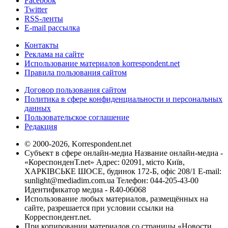
Facebook
Twitter
RSS-ленты
E-mail рассылка
Контакты
Реклама на сайте
Использование материалов korrespondent.net
Правила пользования сайтом
Договор пользования сайтом
Политика в сфере конфиденциальности и персональных
данных
Пользовательское соглашение
Редакция
© 2000-2026, Korrespondent.net
Субъект в сфере онлайн-медиа Название онлайн-медиа -
«КореспонденТ.net» Адрес: 02091, місто Київ,
ХАРКІВСЬКЕ ШОСЕ, будинок 172-Б, офіс 208/1 E-mail:
sunlight@mediadim.com.ua
Телефон: 044-205-43-00
Идентификатор медиа - R40-06068
Использование любых материалов, размещённых на
сайте, разрешается при условии ссылки на
Корреспондент.net.
При копировании материалов со страницы «Новости