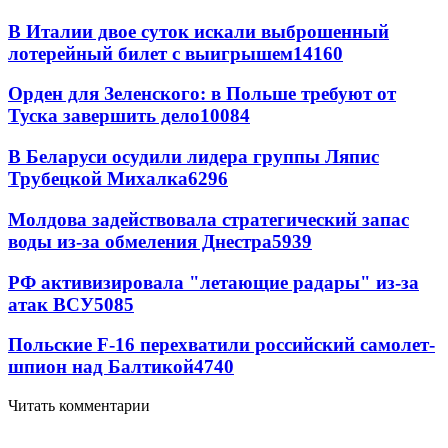
В Италии двое суток искали выброшенный
лотерейный билет с выигрышем
14160
Орден для Зеленского: в Польше требуют от
Туска завершить дело
10084
В Беларуси осудили лидера группы Ляпис
Трубецкой Михалка
6296
Молдова задействовала стратегический запас
воды из-за обмеления Днестра
5939
РФ активизировала "летающие радары" из-за
атак ВСУ
5085
Польские F-16 перехватили российский самолет-
шпион над Балтикой
4740
Читать комментарии