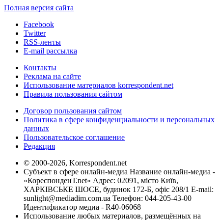
Полная версия сайта
Facebook
Twitter
RSS-ленты
E-mail рассылка
Контакты
Реклама на сайте
Использование материалов korrespondent.net
Правила пользования сайтом
Договор пользования сайтом
Политика в сфере конфиденциальности и персональных
данных
Пользовательское соглашение
Редакция
© 2000-2026, Korrespondent.net
Субъект в сфере онлайн-медиа Название онлайн-медиа -
«КореспонденТ.net» Адрес: 02091, місто Київ,
ХАРКІВСЬКЕ ШОСЕ, будинок 172-Б, офіс 208/1 E-mail:
sunlight@mediadim.com.ua
Телефон: 044-205-43-00
Идентификатор медиа - R40-06068
Использование любых материалов, размещённых на