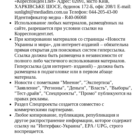
«КореспонденТ.net» Адрес: 02091, місто Київ,
ХАРКІВСЬКЕ ШОСЕ, будинок 172-Б, офіс 208/1 E-mail:
sunlight@mediadim.com.ua
Телефон: 044-205-43-00
Идентификатор медиа - R40-06068
Использование любых материалов, размещённых на
сайте, разрешается при условии ссылки на
Корреспондент.net.
При копировании материалов со страницы «Новости
Украины и мира», для интернет-изданий – обязательна
прямая открытая для поисковых систем гиперссылка.
Ссылка должна быть размещена в независимости от
полного либо частичного использования материалов.
Гиперссылка (для интернет- изданий) – должна быть
размещена в подзаголовке или в первом абзаце
материала.
Новости с пометками "Мнение", "Экспертиза",
"Заявление", "Регионы", "Деньги", "Власть", "Выборы",
"Тест-драйв", "Спецпроекты", "Промо" публикуются на
правах рекламы.
Раздел Спецпроекты создается совместно с
коммерческими партнерами.
Любое копирование, публикация, републикация и
другое распространение информации, которое содержит
ссылку на "Интерфакс-Украина", EPA / UPG, строго
воспрещается.