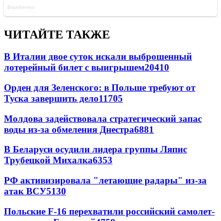
ЧИТАЙТЕ ТАКЖЕ
В Италии двое суток искали выброшенный
лотерейный билет с выигрышем
20410
Орден для Зеленского: в Польше требуют от
Туска завершить дело
11705
Молдова задействовала стратегический запас
воды из-за обмеления Днестра
6881
В Беларуси осудили лидера группы Ляпис
Трубецкой Михалка
6353
РФ активизировала "летающие радары" из-за
атак ВСУ
5130
Польские F-16 перехватили российский самолет-