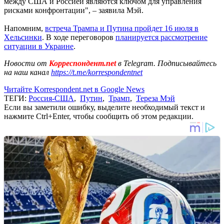
между США и Россией являются ключом для управления
рисками конфронтации", – заявила Мэй.
Напомним,
встреча Трампа и Путина пройдет 16 июля в
Хельсинки
. В ходе переговоров
планируется рассмотрение
ситуации в Украине
.
Новости от
Корреспондент.net
в Telegram. Подписывайтесь
на наш канал
https://t.me/korrespondentnet
Читайте Korrespondent.net в Google News
ТЕГИ:
Россия-США
,
Путин
,
Трамп
,
Тереза Мэй
Если вы заметили ошибку, выделите необходимый текст и
нажмите Ctrl+Enter, чтобы сообщить об этом редакции.