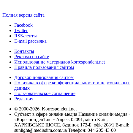
Полная версия сайта
Facebook
Twitter
RSS-ленты
E-mail рассылка
Контакты
Реклама на сайте
Использование материалов korrespondent.net
Правила пользования сайтом
Договор пользования сайтом
Политика в сфере конфиденциальности и персональных
данных
Пользовательское соглашение
Редакция
© 2000-2026, Korrespondent.net
Субъект в сфере онлайн-медиа Название онлайн-медиа -
«КореспонденТ.net» Адрес: 02091, місто Київ,
ХАРКІВСЬКЕ ШОСЕ, будинок 172-Б, офіс 208/1 E-mail:
sunlight@mediadim.com.ua
Телефон: 044-205-43-00