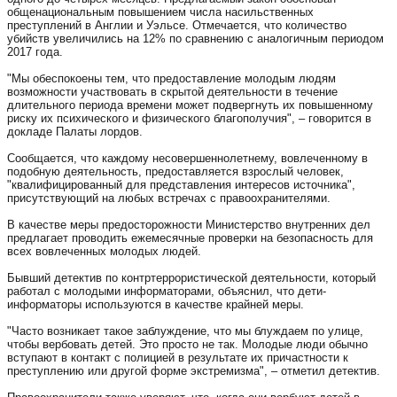
общенациональным повышением числа насильственных
преступлений в Англии и Уэльсе. Отмечается, что количество
убийств увеличились на 12% по сравнению с аналогичным периодом
2017 года.
"Мы обеспокоены тем, что предоставление молодым людям
возможности участвовать в скрытой деятельности в течение
длительного периода времени может подвергнуть их повышенному
риску их психического и физического благополучия", – говорится в
докладе Палаты лордов.
Сообщается, что каждому несовершеннолетнему, вовлеченному в
подобную деятельность, предоставляется взрослый человек,
"квалифицированный для представления интересов источника",
присутствующий на любых встречах с правоохранителями.
В качестве меры предосторожности Министерство внутренних дел
предлагает проводить ежемесячные проверки на безопасность для
всех вовлеченных молодых людей.
Бывший детектив по контртеррористической деятельности, который
работал с молодыми информаторами, объяснил, что дети-
информаторы используются в качестве крайней меры.
"Часто возникает такое заблуждение, что мы блуждаем по улице,
чтобы вербовать детей. Это просто не так. Молодые люди обычно
вступают в контакт с полицией в результате их причастности к
преступлению или другой форме экстремизма", – отметил детектив.