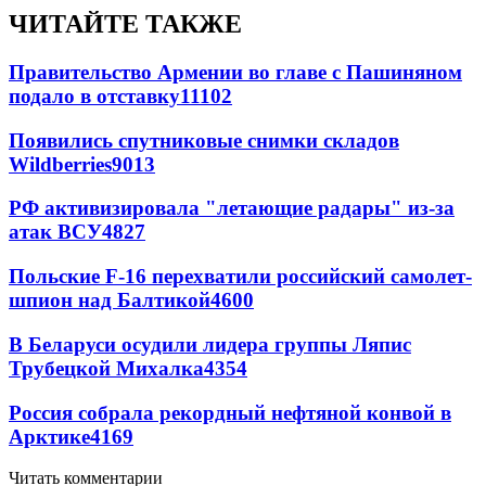
ЧИТАЙТЕ ТАКЖЕ
Правительство Армении во главе с Пашиняном
подало в отставку
11102
Появились спутниковые снимки складов
Wildberries
9013
РФ активизировала "летающие радары" из-за
атак ВСУ
4827
Польские F-16 перехватили российский самолет-
шпион над Балтикой
4600
В Беларуси осудили лидера группы Ляпис
Трубецкой Михалка
4354
Россия собрала рекордный нефтяной конвой в
Арктике
4169
Читать комментарии