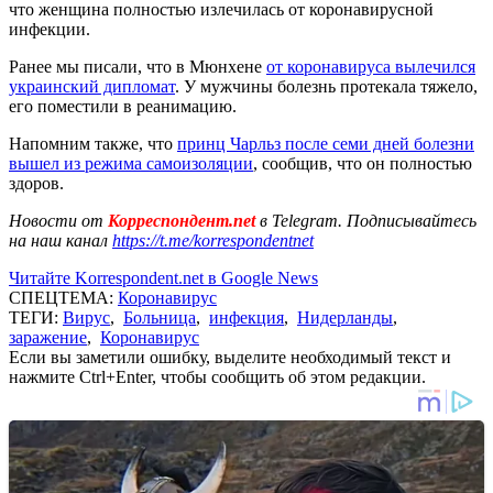
что женщина полностью излечилась от коронавирусной
инфекции.
Ранее мы писали, что в Мюнхене
от коронавируса вылечился
украинский дипломат
. У мужчины болезнь протекала тяжело,
его поместили в реанимацию.
Напомним также, что
принц Чарльз после семи дней болезни
вышел из режима самоизоляции
, сообщив, что он полностью
здоров.
Новости от
Корреспондент.net
в Telegram. Подписывайтесь
на наш канал
https://t.me/korrespondentnet
Читайте Korrespondent.net в Google News
СПЕЦТЕМА:
Коронавирус
ТЕГИ:
Вирус
,
Больница
,
инфекция
,
Нидерланды
,
заражение
,
Коронавирус
Если вы заметили ошибку, выделите необходимый текст и
нажмите Ctrl+Enter, чтобы сообщить об этом редакции.