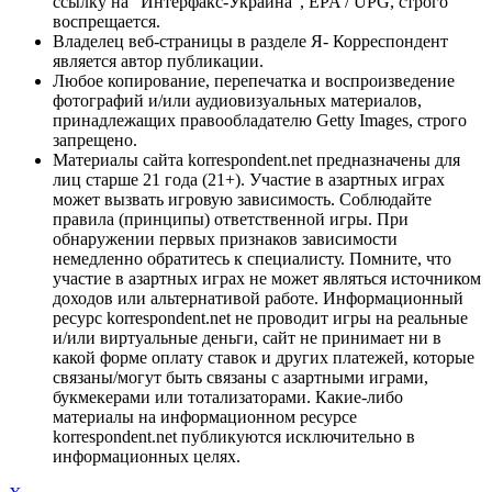
ссылку на "Интерфакс-Украина", EPA / UPG, строго
воспрещается.
Владелец веб-страницы в разделе Я- Корреспондент
является автор публикации.
Любое копирование, перепечатка и воспроизведение
фотографий и/или аудиовизуальных материалов,
принадлежащих правообладателю Getty Images, строго
запрещено.
Материалы сайта korrespondent.net предназначены для
лиц старше 21 года (21+). Участие в азартных играх
может вызвать игровую зависимость. Соблюдайте
правила (принципы) ответственной игры. При
обнаружении первых признаков зависимости
немедленно обратитесь к специалисту. Помните, что
участие в азартных играх не может являться источником
доходов или альтернативой работе. Информационный
ресурс korrespondent.net не проводит игры на реальные
и/или виртуальные деньги, сайт не принимает ни в
какой форме оплату ставок и других платежей, которые
связаны/могут быть связаны с азартными играми,
букмекерами или тотализаторами. Какие-либо
материалы на информационном ресурсе
korrespondent.net публикуются исключительно в
информационных целях.