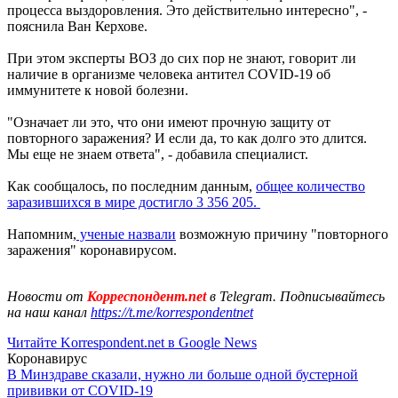
процесса выздоровления. Это действительно интересно", -
пояснила Ван Керхове.
При этом эксперты ВОЗ до сих пор не знают, говорит ли
наличие в организме человека антител COVID-19 об
иммунитете к новой болезни.
"Означает ли это, что они имеют прочную защиту от
повторного заражения? И если да, то как долго это длится.
Мы еще не знаем ответа", - добавила специалист.
Как сообщалось, по последним данным,
общее количество
заразившихся в мире достигло 3 356 205.
Напомним,
ученые назвали
возможную причину "повторного
заражения" коронавирусом.
Новости от
Корреспондент.net
в Telegram. Подписывайтесь
на наш канал
https://t.me/korrespondentnet
Читайте Korrespondent.net в Google News
Коронавирус
В Минздраве сказали, нужно ли больше одной бустерной
прививки от COVID-19