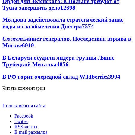
Орден для Зеленского: в Польше требуют от
Туска завершить дело
12698
Молдова задействовала стратегический запас
воды из-за обмеления Днестра
7574
Сюжет
Банкет генералов. Последствия взрыва в
Москве
6919
В Беларуси осудили лидера группы Ляпис
Трубецкой Михалка
4856
В РФ горит очередной склад Wildberries
3904
Читать комментарии
Полная версия сайта
Facebook
Twitter
RSS-ленты
E-mail рассылка