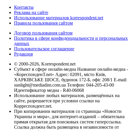
Контакты
Реклама на сайте
Использование материалов korrespondent.net
Правила пользования сайтом
Договор пользования сайтом
Политика в сфере конфиденциальности и персональных
данных
Пользовательское соглашение
Редакция
© 2000-2026, Korrespondent.net
Субъект в сфере онлайн-медиа Название онлайн-медиа -
«КореспонденТ.net» Адрес: 02091, місто Київ,
ХАРКІВСЬКЕ ШОСЕ, будинок 172-Б, офіс 208/1 E-mail:
sunlight@mediadim.com.ua
Телефон: 044-205-43-00
Идентификатор медиа - R40-06068
Использование любых материалов, размещённых на
сайте, разрешается при условии ссылки на
Корреспондент.net.
При копировании материалов со страницы «Новости
Украины и мира», для интернет-изданий – обязательна
прямая открытая для поисковых систем гиперссылка.
Ссылка должна быть размещена в независимости от