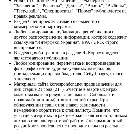
Новости с пометками "Мнение", "Экспертиза",
"Заявление", "Регионы", "Деньги", "Власть", "Выборы",
"Тест-драйв", "Спецпроекты", "Промо" публикуются на
правах рекламы.
Раздел Спецпроекты создается совместно с
коммерческими партнерами.
Любое копирование, публикация, републикация и
другое распространение информации, которое содержит
ссылку на "Интерфакс-Украина", EPA / UPG, строго
воспрещается.
Владелец веб-страницы в разделе Я- Корреспондент
является автор публикации.
Любое копирование, перепечатка и воспроизведение
фотографий и/или аудиовизуальных материалов,
принадлежащих правообладателю Getty Images, строго
запрещено.
Материалы сайта korrespondent.net предназначены для
лиц старше 21 года (21+). Участие в азартных играх
может вызвать игровую зависимость. Соблюдайте
правила (принципы) ответственной игры. При
обнаружении первых признаков зависимости
немедленно обратитесь к специалисту. Помните, что
участие в азартных играх не может являться источником
доходов или альтернативой работе. Информационный
ресурс korrespondent.net не проводит игры на реальные