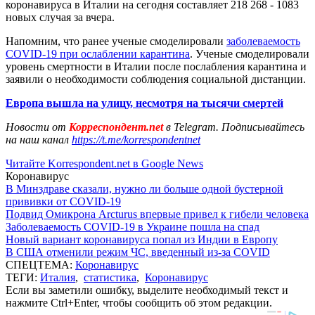
коронавируса в Италии на сегодня составляет 218 268 - 1083
новых случая за вчера.
Напомним, что ранее ученые смоделировали
заболеваемость
COVID-19 при ослаблении карантина
. Ученые смоделировали
уровень смертности в Италии после послабления карантина и
заявили о необходимости соблюдения социальной дистанции.
Европа вышла на улицу, несмотря на тысячи смертей
Новости от
Корреспондент.net
в Telegram. Подписывайтесь
на наш канал
https://t.me/korrespondentnet
Читайте Korrespondent.net в Google News
Коронавирус
В Минздраве сказали, нужно ли больше одной бустерной
прививки от COVID-19
Подвид Омикрона Arcturus впервые привел к гибели человека
Заболеваемость COVID-19 в Украине пошла на спад
Новый вариант коронавируса попал из Индии в Европу
В США отменили режим ЧС, введенный из-за COVID
СПЕЦТЕМА:
Коронавирус
ТЕГИ:
Италия
,
статистика
,
Коронавирус
Если вы заметили ошибку, выделите необходимый текст и
нажмите Ctrl+Enter, чтобы сообщить об этом редакции.