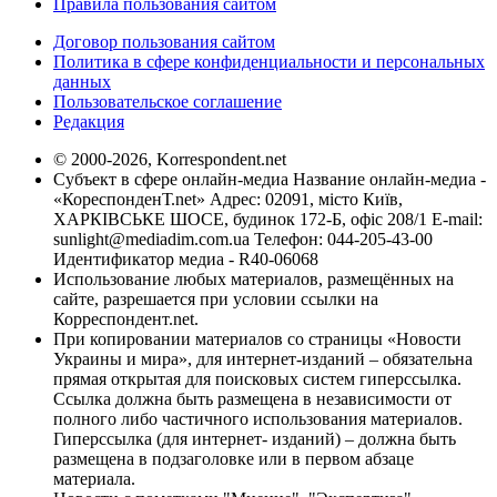
Правила пользования сайтом
Договор пользования сайтом
Политика в сфере конфиденциальности и персональных
данных
Пользовательское соглашение
Редакция
© 2000-2026, Korrespondent.net
Субъект в сфере онлайн-медиа Название онлайн-медиа -
«КореспонденТ.net» Адрес: 02091, місто Київ,
ХАРКІВСЬКЕ ШОСЕ, будинок 172-Б, офіс 208/1 E-mail:
sunlight@mediadim.com.ua
Телефон: 044-205-43-00
Идентификатор медиа - R40-06068
Использование любых материалов, размещённых на
сайте, разрешается при условии ссылки на
Корреспондент.net.
При копировании материалов со страницы «Новости
Украины и мира», для интернет-изданий – обязательна
прямая открытая для поисковых систем гиперссылка.
Ссылка должна быть размещена в независимости от
полного либо частичного использования материалов.
Гиперссылка (для интернет- изданий) – должна быть
размещена в подзаголовке или в первом абзаце
материала.