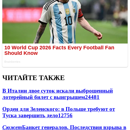
ЧИТАЙТЕ ТАКЖЕ
В Италии двое суток искали выброшенный
лотерейный билет с выигрышем
24481
Орден для Зеленского: в Польше требуют от
Туска завершить дело
12756
Сюжет
Банкет генералов. Последствия взрыва в