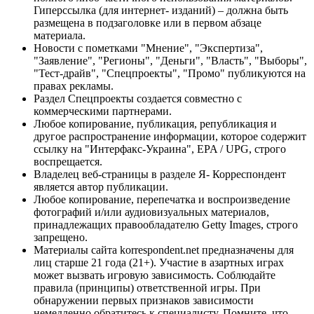
Гиперссылка (для интернет- изданий) – должна быть
размещена в подзаголовке или в первом абзаце
материала.
Новости с пометками "Мнение", "Экспертиза",
"Заявление", "Регионы", "Деньги", "Власть", "Выборы",
"Тест-драйв", "Спецпроекты", "Промо" публикуются на
правах рекламы.
Раздел Спецпроекты создается совместно с
коммерческими партнерами.
Любое копирование, публикация, републикация и
другое распространение информации, которое содержит
ссылку на "Интерфакс-Украина", EPA / UPG, строго
воспрещается.
Владелец веб-страницы в разделе Я- Корреспондент
является автор публикации.
Любое копирование, перепечатка и воспроизведение
фотографий и/или аудиовизуальных материалов,
принадлежащих правообладателю Getty Images, строго
запрещено.
Материалы сайта korrespondent.net предназначены для
лиц старше 21 года (21+). Участие в азартных играх
может вызвать игровую зависимость. Соблюдайте
правила (принципы) ответственной игры. При
обнаружении первых признаков зависимости
немедленно обратитесь к специалисту. Помните, что