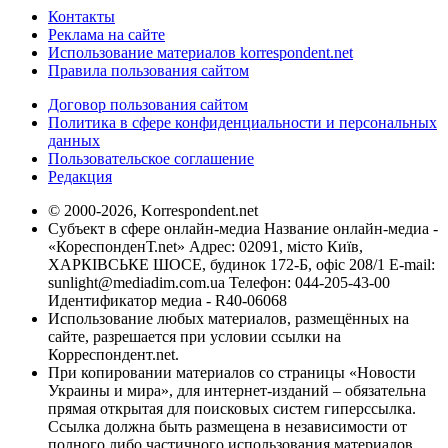
Контакты
Реклама на сайте
Использование материалов korrespondent.net
Правила пользования сайтом
Договор пользования сайтом
Политика в сфере конфиденциальности и персональных
данных
Пользовательское соглашение
Редакция
© 2000-2026, Korrespondent.net
Субъект в сфере онлайн-медиа Название онлайн-медиа -
«КореспонденТ.net» Адрес: 02091, місто Київ,
ХАРКІВСЬКЕ ШОСЕ, будинок 172-Б, офіс 208/1 E-mail:
sunlight@mediadim.com.ua
Телефон: 044-205-43-00
Идентификатор медиа - R40-06068
Использование любых материалов, размещённых на
сайте, разрешается при условии ссылки на
Корреспондент.net.
При копировании материалов со страницы «Новости
Украины и мира», для интернет-изданий – обязательна
прямая открытая для поисковых систем гиперссылка.
Ссылка должна быть размещена в независимости от
полного либо частичного использования материалов.