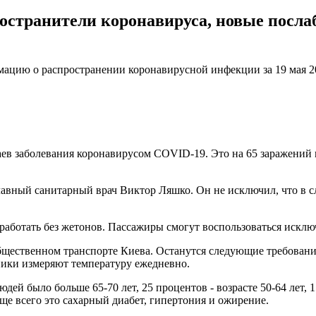
остранители коронавируса, новые послаб
ацию о распространении коронавирусной инфекции за 19 мая 20
ев заболевания коронавирусом COVID-19. Это на 65 заражений м
главный санитарный врач Виктор Ляшко. Он не исключил, что в 
т работать без жетонов. Пассажиры смогут воспользоваться искл
бщественном транспорте Киева. Останутся следующие требования:
ники измеряют температуру ежедневно.
ей было больше 65-70 лет, 25 процентов - возрасте 50-64 лет, 15
ще всего это сахарный диабет, гипертония и ожирение.