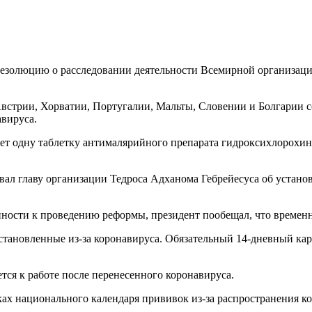
резолюцию о расследовании деятельности Всемирной организаци
Австрии, Хорватии, Португалии, Мальты, Словении и Болгарии с
авируса.
ет одну таблетку антималярийного препарата гидроксихлорохин
вал главу организации Тедроса Адханома Гебрейесуса об устан
ности к проведению реформы, президент пообещал, что времен
становленные из-за коронавируса. Обязательный 14-дневный ка
ся к работе после перенесенного коронавируса.
ах национального календаря прививок из-за распространения ко