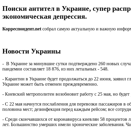
Поиски антител в Украине, супер распр
экономическая депрессия.
Корреспондент.net
собрал самую актуальную и важную информ
Новости Украины
- В Украине за минувшие сутки подтверждено 260 новых случа
пандемии составляет 18 876, из них летальных - 548.
- Карантин в Украине будет продолжаться до 22 июня, заявил 
Украине может быть отменен преждевременно.
- Киевский метрополитен возобновит работу с 25 мая, но буде
- С 22 мая начнутся послабления для перевозки пассажиров в о
половина мест; дезинфекция перед каждым рейсом; все сотруд
- Среди скончавшихся от коронавируса киевлян 58 процентов люд
лет. Большинство умерших имели хронические заболевания. Ча