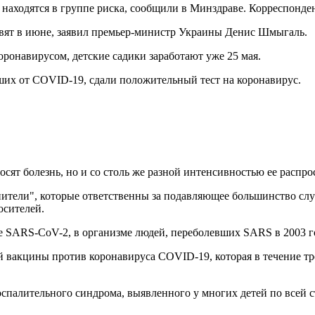
 находятся в группе риска, сообщили в Минздраве. Корреспонден
овят в июне, заявил премьер-министр Украины Денис Шмыгаль.
оронавирусом, детские садики заработают уже 25 мая.
ших от COVID-19, сдали положительный тест на коронавирус.
осят болезнь, но и со столь же разной интенсивностью ее распр
нители", которые ответственны за подавляющее большинство слу
осителей.
SARS-CoV-2, в организме людей, переболевших SARS в 2003 г
й вакцины против коронавируса COVID-19, которая в течение т
палительного синдрома, выявленного у многих детей по всей ст