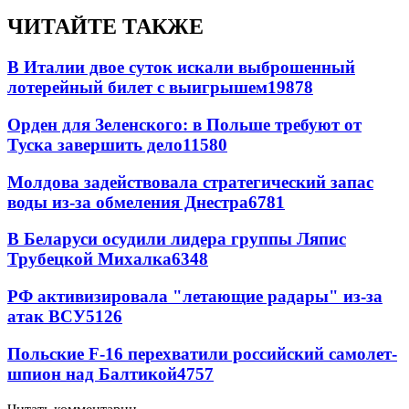
ЧИТАЙТЕ ТАКЖЕ
В Италии двое суток искали выброшенный
лотерейный билет с выигрышем
19878
Орден для Зеленского: в Польше требуют от
Туска завершить дело
11580
Молдова задействовала стратегический запас
воды из-за обмеления Днестра
6781
В Беларуси осудили лидера группы Ляпис
Трубецкой Михалка
6348
РФ активизировала "летающие радары" из-за
атак ВСУ
5126
Польские F-16 перехватили российский самолет-
шпион над Балтикой
4757