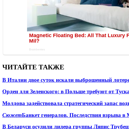
ЧИТАЙТЕ ТАКЖЕ
В Италии двое суток искали выброшенный лоте
Орден для Зеленского: в Польше требуют от Туск
Молдова задействовала стратегический запас вод
Сюжет
Банкет генералов. Последствия взрыва в 
В Беларуси осудили лидера группы Ляпис Трубе