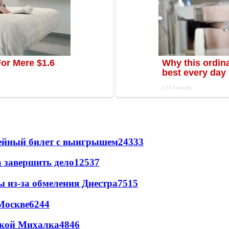
рейный билет с выигрышем
24333
а завершить дело
12537
ы из-за обмеления Днестра
7515
Москве
6244
цкой Михалка
4846