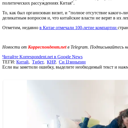
политических рассуждениях Китая".
То, как был организован визит, и "полное отсутствие какого-
деликатным вопросом и, что китайские власти не верят в их ле
Отметим, недавно
в Китае отмечали 100-летие компартии
стра
Новости от
Корреспондент.net
в Telegram. Подписывайтесь н
Читайте Korrespondent.net в Google News
ТЕГИ:
Китай
,
Тибет
,
КНР
,
Си Цзиньпин
Если вы заметили ошибку, выделите необходимый текст и нажми