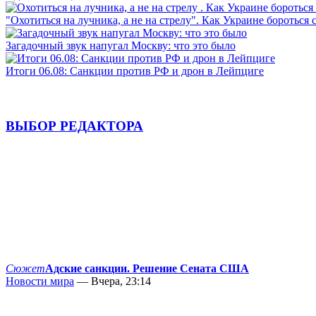
"Охотиться на лучника, а не на стрелу". Как Украине бороться 
Загадочный звук напугал Москву: что это было
Итоги 06.08: Санкции против РФ и дрон в Лейпциге
ВЫБОР РЕДАКТОРА
Сюжет
Адские санкции. Решение Сената США
Новости мира
— Вчера, 23:14