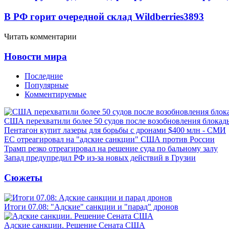
В РФ горит очередной склад Wildberries
3893
Читать комментарии
Новости мира
Последние
Популярные
Комментируемые
США перехватили более 50 судов после возобновления блокад
Пентагон купит лазеры для борьбы с дронами $400 млн - СМИ
ЕС отреагировал на "адские санкции" США против России
Трамп резко отреагировал на решение суда по бальному залу
Запад предупредил РФ из-за новых действий в Грузии
Сюжеты
Итоги 07.08: "Адские" санкции и "парад" дронов
Адские санкции. Решение Сената США