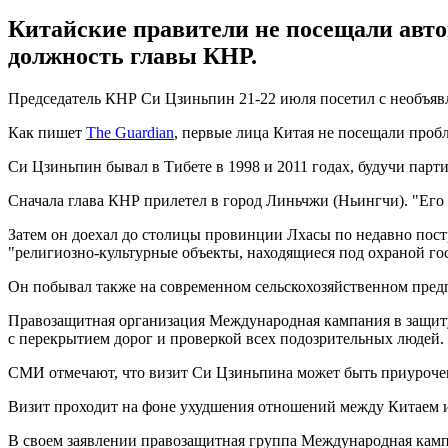
Китайские правители не посещали авто
должность главы КНР.
Председатель КНР Си Цзиньпин 21-22 июля посетил с необъяв
Как пишет
The Guardian
, первые лица Китая не посещали проб
Си Цзиньпин бывал в Тибете в 1998 и 2011 годах, будучи пар
Сначала глава КНР прилетел в город Линьчжи (Ньингчи). "Его
Затем он доехал до столицы провинции Лхасы по недавно пост
"религиозно-культурные объекты, находящиеся под охраной го
Он побывал также на современном сельскохозяйственном предп
Правозащитная организация Международная кампания в защиту
с перекрытием дорог и проверкой всех подозрительных людей.
СМИ отмечают, что визит Си Цзиньпина может быть приурочен 
Визит проходит на фоне ухудшения отношений между Китаем 
В своем заявлении правозащитная группа Международная кампа