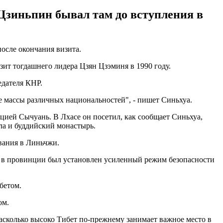
Цзиньпин бывал там до вступления в
осле окончания визита.
ит тогдашнего лидера Цзян Цзэминя в 1990 году.
едателя КНР.
е массы различных национальностей", - пишет Синьхуа.
цией Сычуань. В Лхасе он посетил, как сообщает Синьхуа,
ла и буддийский монастырь.
вания в Линьчжи.
а в провинции был установлен усиленный режим безопасности
бетом.
ом.
асколько высоко Тибет по-прежнему занимает важное место в