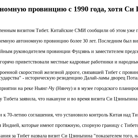
номную провинцию с 1990 года, хотя Си 
ленным визитом Тибет. Китайские СМИ сообщили об этом уже п
лемную автономную провинцию более 30 лет. Последним был виз
тийным руководителем провинции Фуцзянь и заместителем предс
 горячо приветствовали местные кадровые работники и народны
роенной скоростной железной дороге, связавшей Тибет с провин
сударства" - историческую резиденцию Далай-ламы дворец Пота
риятии на реке Ньянг-Чу (Нянчу) и в музее городского планиро
 Тибета заявила, что накануне и во время визита Си Цзиньпин
к 70-летию соглашения, что установило контроль Китая над Ти
и Индией, которые имеют протяжную, спорную границу с Тибет
ния за Тибет назвала визит Си Цзиньпина "показателем того, н