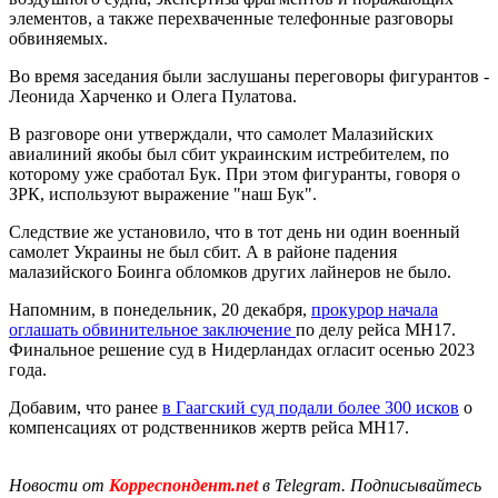
элементов, а также перехваченные телефонные разговоры
обвиняемых.
Во время заседания были заслушаны переговоры фигурантов -
Леонида Харченко и Олега Пулатова.
В разговоре они утверждали, что самолет Малазийских
авиалиний якобы был сбит украинским истребителем, по
которому уже сработал Бук. При этом фигуранты, говоря о
ЗРК, используют выражение "наш Бук".
Следствие же установило, что в тот день ни один военный
самолет Украины не был сбит. А в районе падения
малазийского Боинга обломков других лайнеров не было.
Напомним, в понедельник, 20 декабря,
прокурор начала
оглашать обвинительное заключение
по делу рейса МН17.
Финальное решение суд в Нидерландах огласит осенью 2023
года.
Добавим, что ранее
в Гаагский суд подали более 300 исков
о
компенсациях от родственников жертв рейса MH17.
Новости от
Корреспондент.net
в Telegram. Подписывайтесь