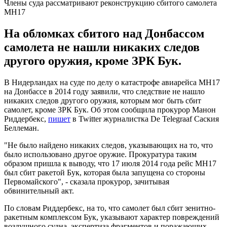
Члены суда рассматривают реконструкцию сбитого самолета
MH17
На обломках сбитого над Донбассом
самолета не нашли никаких следов
другого оружия, кроме ЗРК Бук.
В Нидерландах на суде по делу о катастрофе авиарейса MH17
на Донбассе в 2014 году заявили, что следствие не нашло
никаких следов другого оружия, которым мог быть сбит
самолет, кроме ЗРК Бук. Об этом сообщила прокурор Манон
Риддербекс,
пишет
в Twitter журналистка De Telegraaf Саския
Беллеман.
"Не было найдено никаких следов, указывающих на то, что
было использовано другое оружие. Прокуратура таким
образом пришла к выводу, что 17 июля 2014 года рейс MH17
был сбит ракетой Бук, которая была запущена со стороны
Первомайского", - сказала прокурор, зачитывая
обвинительный акт.
По словам Риддербекс, на то, что самолет был сбит зенитно-
ракетным комплексом Бук, указывают характер повреждений
воздушного судна, экспертиза фрагментов и поражающих