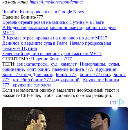
на наш канал
https://t.me/korrespondentnet
Читайте Korrespondent.net в Google News
Падение Боинга-777
Кремль отреагировал на запись с Путиным в Гааге
В Нидерландах анонсировали новые подробности в деле
MH17
В Кремле отреагировали на приговор по делу МН17
Данилов о вердикте суда в Гааге: Начало процесса над
режимом Путина
Зеленский оценил решение суда в Гааге по MH17
СПЕЦТЕМА:
Падение Боинга-777
ТЕГИ:
авиакатастрофа
,
суд
,
самолет
,
Нидерланды
,
судья
,
обвинение
,
сбит боинг
,
падение Боинга 777
,
Крушение
Боинг 777 под Донецком
,
Боинг-777
,
боинг-777 сбит
,
Боинг
777
,
кто сбил боинг 777 над украиной
,
Крушение Боинга
777
,
крушение самолета
Если вы заметили ошибку, выделите необходимый текст и
нажмите Ctrl+Enter, чтобы сообщить об этом редакции.