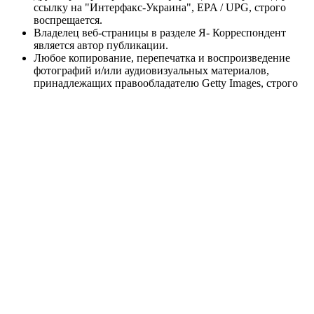
ссылку на "Интерфакс-Украина", EPA / UPG, строго
воспрещается.
Владелец веб-страницы в разделе Я- Корреспондент
является автор публикации.
Любое копирование, перепечатка и воспроизведение
фотографий и/или аудиовизуальных материалов,
принадлежащих правообладателю Getty Images, строго
запрещено.
Материалы сайта korrespondent.net предназначены для
лиц старше 21 года (21+). Участие в азартных играх
может вызвать игровую зависимость. Соблюдайте
правила (принципы) ответственной игры. При
обнаружении первых признаков зависимости
немедленно обратитесь к специалисту. Помните, что
участие в азартных играх не может являться источником
доходов или альтернативой работе. Информационный
ресурс korrespondent.net не проводит игры на реальные
и/или виртуальные деньги, сайт не принимает ни в
какой форме оплату ставок и других платежей, которые
связаны/могут быть связаны с азартными играми,
букмекерами или тотализаторами. Какие-либо
материалы на информационном ресурсе
korrespondent.net публикуются исключительно в
информационных целях.