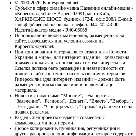
© 2000-2026, Korrespondent.net
Субъект в сфере онлайн-медиа Название онлайн-медиа -
«КореспонденТ.net» Адрес: 02091, місто Київ,
ХАРКІВСЬКЕ ШОСЕ, будинок 172-Б, офіс 208/1 E-mail:
sunlight@mediadim.com.ua
Телефон: 044-205-43-00
Идентификатор медиа - R40-06068
Использование любых материалов, размещённых на
сайте, разрешается при условии ссылки на
Корреспондент.net.
При копировании материалов со страницы «Новости
Украины и мира», для интернет-изданий – обязательна
прямая открытая для поисковых систем гиперссылка.
Ссылка должна быть размещена в независимости от
полного либо частичного использования материалов.
Гиперссылка (для интернет- изданий) – должна быть
размещена в подзаголовке или в первом абзаце
материала.
Новости с пометками "Мнение", "Экспертиза",
"Заявление", "Регионы", "Деньги", "Власть", "Выборы",
"Тест-драйв", "Спецпроекты", "Промо" публикуются на
правах рекламы.
Раздел Спецпроекты создается совместно с
коммерческими партнерами.
Любое копирование, публикация, републикация и
другое распространение информации, которое содержит