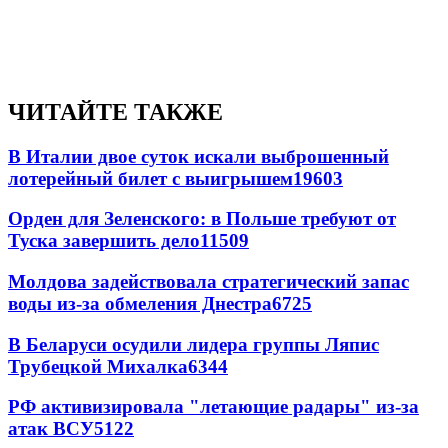
ЧИТАЙТЕ ТАКЖЕ
В Италии двое суток искали выброшенный
лотерейный билет с выигрышем
19603
Орден для Зеленского: в Польше требуют от
Туска завершить дело
11509
Молдова задействовала стратегический запас
воды из-за обмеления Днестра
6725
В Беларуси осудили лидера группы Ляпис
Трубецкой Михалка
6344
РФ активизировала "летающие радары" из-за
атак ВСУ
5122