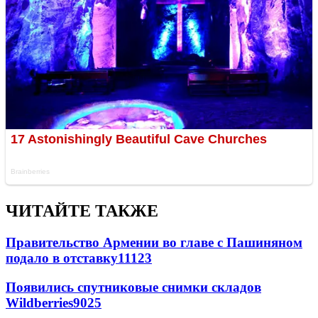
ЧИТАЙТЕ ТАКЖЕ
Правительство Армении во главе с Пашиняном
подало в отставку
11123
Появились спутниковые снимки складов
Wildberries
9025