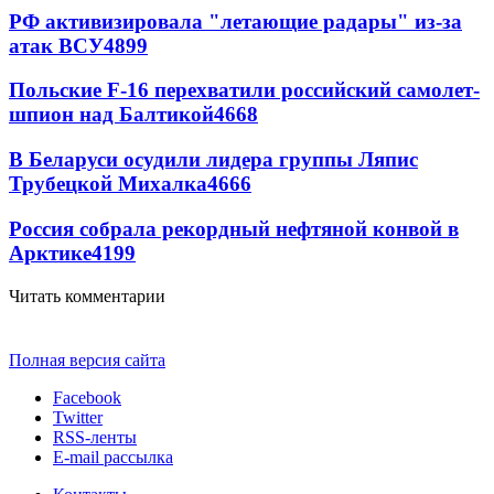
РФ активизировала "летающие радары" из-за
атак ВСУ
4899
Польские F-16 перехватили российский самолет-
шпион над Балтикой
4668
В Беларуси осудили лидера группы Ляпис
Трубецкой Михалка
4666
Россия собрала рекордный нефтяной конвой в
Арктике
4199
Читать комментарии
Полная версия сайта
Facebook
Twitter
RSS-ленты
E-mail рассылка