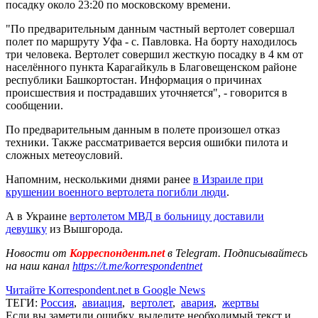
посадку около 23:20 по московскому времени.
"По предварительным данным частный вертолет совершал
полет по маршруту Уфа - с. Павловка. На борту находилось
три человека. Вертолет совершил жесткую посадку в 4 км от
населённого пункта Карагайкуль в Благовещенском районе
республики Башкортостан. Информация о причинах
происшествия и пострадавших уточняется", - говорится в
сообщении.
По предварительным данным в полете произошел отказ
техники. Также рассматривается версия ошибки пилота и
сложных метеоусловий.
Напомним, несколькими днями ранее
в Израиле при
крушении военного вертолета погибли люди
.
А в Украине
вертолетом МВД в больницу доставили
девушку
из Вышгорода.
Новости от
Корреспондент.net
в Telegram. Подписывайтесь
на наш канал
https://t.me/korrespondentnet
Читайте Korrespondent.net в Google News
ТЕГИ:
Россия
,
авиация
,
вертолет
,
авария
,
жертвы
Если вы заметили ошибку, выделите необходимый текст и