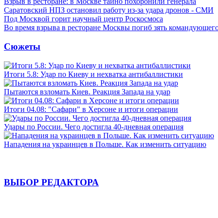
Взрыв в ресторане: в Москве тайно похоронили генерала
Саратовский НПЗ остановил работу из-за удара дронов - СМИ
Под Москвой горит научный центр Роскосмоса
Во время взрыва в ресторане Москвы погиб зять командующе
Сюжеты
Итоги 5.8: Удар по Киеву и нехватка антибаллистики
Пытаются взломать Киев. Реакция Запада на удар
Итоги 04.08: "Сафари" в Херсоне и итоги операции
Удары по России. Чего достигла 40-дневная операция
Нападения на украинцев в Польше. Как изменить ситуацию
ВЫБОР РЕДАКТОРА