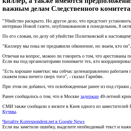
киллер, а также имеются предположения
важным делам Следственного комитета
"Убийство раскрыто. Но другое дело, что предстоит установить
интервью Новой газете, опубликованном в понедельник, 8 октя
По его словам, по делу об убийстве Политковской к настоящему
"Киллеру мы пока не предъявили обвинение, но знаем, кто он",
Отвечая на вопрос, можно ли говорить о том, что арестованы п
Если вы под организаторами понимаете тех, кто координировал
"Есть хорошие наметки: мы сейчас целенаправленно работаем п
скажем пока ничего сверх того", - сказал Гарибян.
При этом он добавил, что освобожденные ранее из под стражи
Ранее сообщалось о том, что в Москве
задержан
49-летний крим
СМИ также сообщали о визите в Киев одного из заместителей
Кучмы
.
Читайте Korrespondent.net в Google News
Если вы заметили ошибку, выделите необходимый текст и нажми