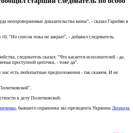
сообщил старший следователь по особо
суда неопровержимые доказательства вины", - сказал Гарибян в
0. "Но список пока не закрыт", - добавил следователь.
ства, следователь сказал: "Что касается исполнителей - да.
енья преступной цепочки, - тоже да".
 у нас есть любопытные предположения - так скажем. И не
 Политковской".
стности к делу Политковской.
ниченко
, бывшего охранника экс-президента Украины
Леонида