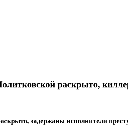
Политковской раскрыто, килле
аскрыто, задержаны исполнители престу