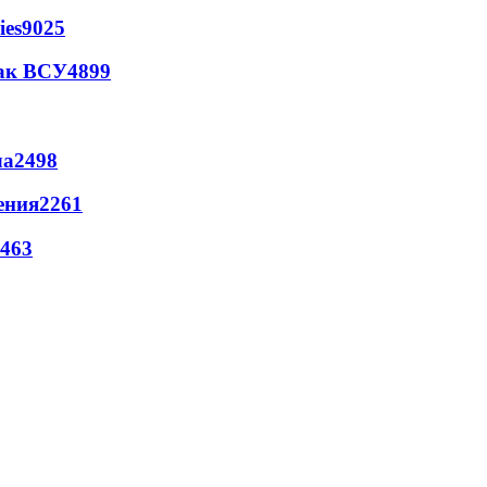
ies
9025
так ВСУ
4899
ла
2498
ения
2261
463