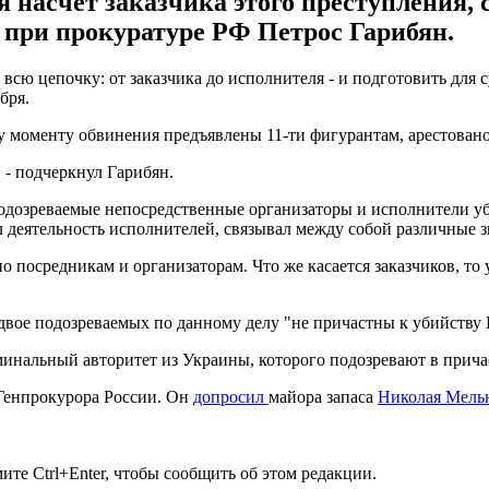
 насчет заказчика этого преступления, 
 при прокуратуре РФ Петрос Гарибян.
 всю цепочку: от заказчика до исполнителя - и подготовить для 
бря.
 моменту обвинения предъявлены 11-ти фигурантам, арестовано 1
 - подчеркнул Гарибян.
одозреваемые непосредственные организаторы и исполнители убий
 деятельность исполнителей, связывал между собой различные зв
о посредникам и организаторам. Что же касается заказчиков, то
 двое подозреваемых по данному делу "не причастны к убийству
инальный авторитет из Украины, которого подозревают в прича
 Генпрокурора России. Он
допросил
майора запаса
Николая Мель
те Ctrl+Enter, чтобы сообщить об этом редакции.