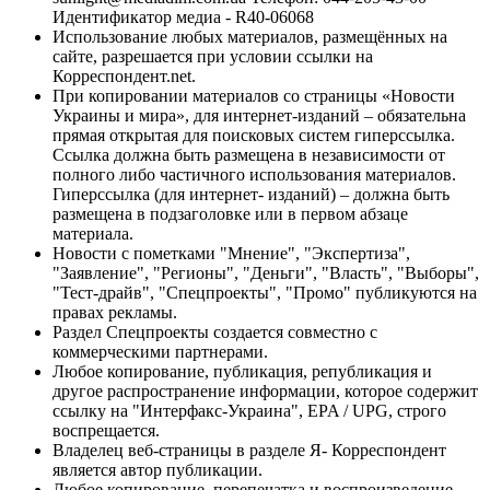
Идентификатор медиа - R40-06068
Использование любых материалов, размещённых на
сайте, разрешается при условии ссылки на
Корреспондент.net.
При копировании материалов со страницы «Новости
Украины и мира», для интернет-изданий – обязательна
прямая открытая для поисковых систем гиперссылка.
Ссылка должна быть размещена в независимости от
полного либо частичного использования материалов.
Гиперссылка (для интернет- изданий) – должна быть
размещена в подзаголовке или в первом абзаце
материала.
Новости с пометками "Мнение", "Экспертиза",
"Заявление", "Регионы", "Деньги", "Власть", "Выборы",
"Тест-драйв", "Спецпроекты", "Промо" публикуются на
правах рекламы.
Раздел Спецпроекты создается совместно с
коммерческими партнерами.
Любое копирование, публикация, републикация и
другое распространение информации, которое содержит
ссылку на "Интерфакс-Украина", EPA / UPG, строго
воспрещается.
Владелец веб-страницы в разделе Я- Корреспондент
является автор публикации.
Любое копирование, перепечатка и воспроизведение