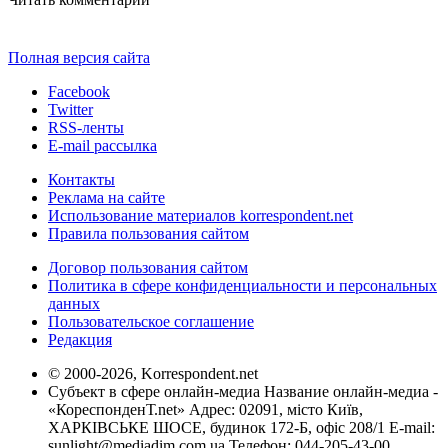
Полная версия сайта
Facebook
Twitter
RSS-ленты
E-mail рассылка
Контакты
Реклама на сайте
Использование материалов korrespondent.net
Правила пользования сайтом
Договор пользования сайтом
Политика в сфере конфиденциальности и персональных
данных
Пользовательское соглашение
Редакция
© 2000-2026, Korrespondent.net
Субъект в сфере онлайн-медиа Название онлайн-медиа -
«КореспонденТ.net» Адрес: 02091, місто Київ,
ХАРКІВСЬКЕ ШОСЕ, будинок 172-Б, офіс 208/1 E-mail:
sunlight@mediadim.com.ua
Телефон: 044-205-43-00