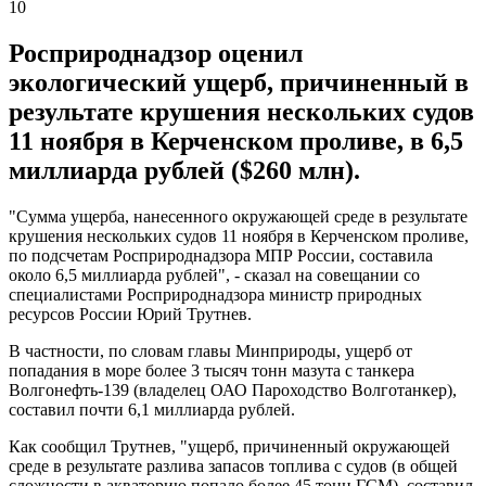
10
Росприроднадзор оценил
экологический ущерб, причиненный в
результате крушения нескольких судов
11 ноября в Керченском проливе, в 6,5
миллиарда рублей ($260 млн).
"Сумма ущерба, нанесенного окружающей среде в результате
крушения нескольких судов 11 ноября в Керченском проливе,
по подсчетам Росприроднадзора МПР России, составила
около 6,5 миллиарда рублей", - сказал на совещании со
специалистами Росприроднадзора министр природных
ресурсов России Юрий Трутнев.
В частности, по словам главы Минприроды, ущерб от
попадания в море более 3 тысяч тонн мазута с танкера
Волгонефть-139 (владелец ОАО Пароходство Волготанкер),
составил почти 6,1 миллиарда рублей.
Как сообщил Трутнев, "ущерб, причиненный окружающей
среде в результате разлива запасов топлива с судов (в общей
сложности в акваторию попало более 45 тонн ГСМ), составил