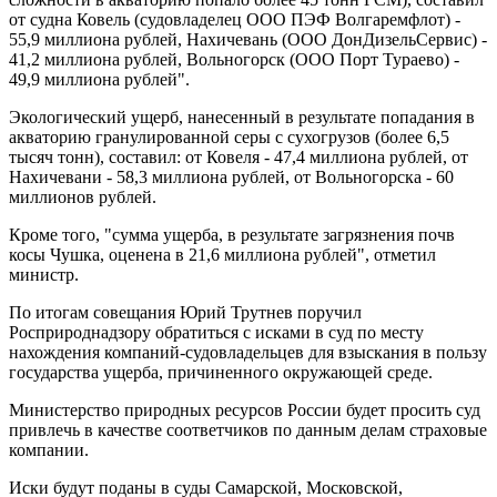
от судна Ковель (судовладелец ООО ПЭФ Волгаремфлот) -
55,9 миллиона рублей, Нахичевань (ООО ДонДизельСервис) -
41,2 миллиона рублей, Вольногорск (ООО Порт Тураево) -
49,9 миллиона рублей".
Экологический ущерб, нанесенный в результате попадания в
акваторию гранулированной серы с сухогрузов (более 6,5
тысяч тонн), составил: от Ковеля - 47,4 миллиона рублей, от
Нахичевани - 58,3 миллиона рублей, от Вольногорска - 60
миллионов рублей.
Кроме того, "сумма ущерба, в результате загрязнения почв
косы Чушка, оценена в 21,6 миллиона рублей", отметил
министр.
По итогам совещания Юрий Трутнев поручил
Росприроднадзору обратиться с исками в суд по месту
нахождения компаний-судовладельцев для взыскания в пользу
государства ущерба, причиненного окружающей среде.
Министерство природных ресурсов России будет просить суд
привлечь в качестве соответчиков по данным делам страховые
компании.
Иски будут поданы в суды Самарской, Московской,