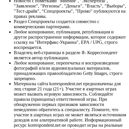
Новости с пометками "Мнение", "Экспертиза",
"Заявление", "Регионы", "Деньги", "Власть", "Выборы",
"Тест-драйв", "Спецпроекты", "Промо" публикуются на
правах рекламы.
Раздел Спецпроекты создается совместно с
коммерческими партнерами.
Любое копирование, публикация, републикация и
другое распространение информации, которое содержит
ссылку на "Интерфакс-Украина", EPA / UPG, строго
воспрещается.
Владелец веб-страницы в разделе Я- Корреспондент
является автор публикации.
Любое копирование, перепечатка и воспроизведение
фотографий и/или аудиовизуальных материалов,
принадлежащих правообладателю Getty Images, строго
запрещено.
Материалы сайта korrespondent.net предназначены для
лиц старше 21 года (21+). Участие в азартных играх
может вызвать игровую зависимость. Соблюдайте
правила (принципы) ответственной игры. При
обнаружении первых признаков зависимости
немедленно обратитесь к специалисту. Помните, что
участие в азартных играх не может являться источником
доходов или альтернативой работе. Информационный
ресурс korrespondent.net не проводит игры на реальные