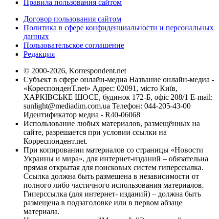
Правила пользования сайтом
Договор пользования сайтом
Политика в сфере конфиденциальности и персональных
данных
Пользовательское соглашение
Редакция
© 2000-2026, Korrespondent.net
Субъект в сфере онлайн-медиа Название онлайн-медиа -
«КореспонденТ.net» Адрес: 02091, місто Київ,
ХАРКІВСЬКЕ ШОСЕ, будинок 172-Б, офіс 208/1 E-mail:
sunlight@mediadim.com.ua
Телефон: 044-205-43-00
Идентификатор медиа - R40-06068
Использование любых материалов, размещённых на
сайте, разрешается при условии ссылки на
Корреспондент.net.
При копировании материалов со страницы «Новости
Украины и мира», для интернет-изданий – обязательна
прямая открытая для поисковых систем гиперссылка.
Ссылка должна быть размещена в независимости от
полного либо частичного использования материалов.
Гиперссылка (для интернет- изданий) – должна быть
размещена в подзаголовке или в первом абзаце
материала.