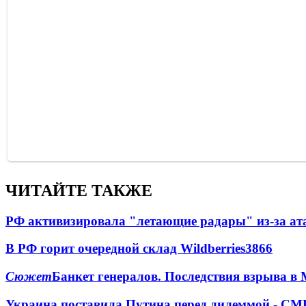
ЧИТАЙТЕ ТАКЖЕ
РФ активизировала "летающие радары" из-за а
В РФ горит очередной склад Wildberries
3866
Сюжет
Банкет генералов. Последствия взрыва в 
Украина поставила Путина перед дилеммой - СМ