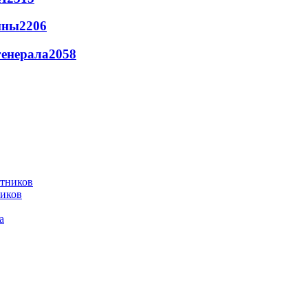
йны
2206
генерала
2058
ников
а