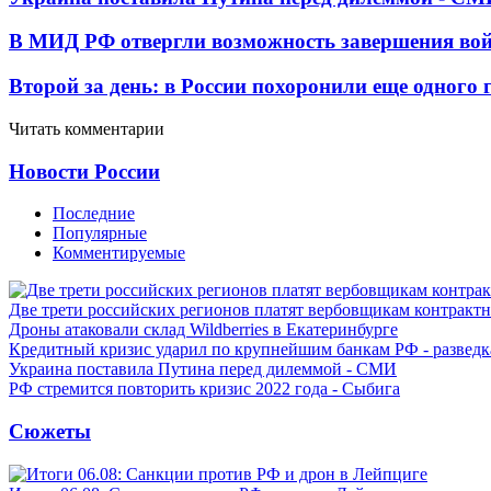
В МИД РФ отвергли возможность завершения во
Второй за день: в России похоронили еще одного 
Читать комментарии
Новости России
Последние
Популярные
Комментируемые
Две трети российских регионов платят вербовщикам контракт
Дроны атаковали склад Wildberries в Екатеринбурге
Кредитный кризис ударил по крупнейшим банкам РФ - разведк
Украина поставила Путина перед дилеммой - СМИ
РФ стремится повторить кризис 2022 года - Сыбига
Сюжеты