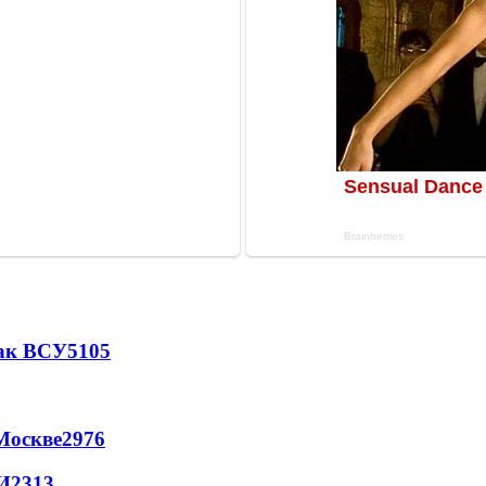
так ВСУ
5105
Москве
2976
И
2313