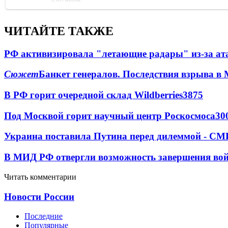
ЧИТАЙТЕ ТАКЖЕ
РФ активизировала "летающие радары" из-за а
Сюжет
Банкет генералов. Последствия взрыва в 
В РФ горит очередной склад Wildberries
3875
Под Москвой горит научный центр Роскосмоса
30
Украина поставила Путина перед дилеммой - СМ
В МИД РФ отвергли возможность завершения во
Читать комментарии
Новости России
Последние
Популярные