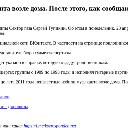
нта возле дома. После этого, как сообщ
ппы Сектор газа Сергей Тупикин. Об этом в понедельник, 23 ап
зы.
иальной сети ВКонтакте. В частности на странице поклонников г
редставитель бюро судмедэкспертизы.
ет указано в справке, которую отдадут родственникам.
цертах группы с 1989 по 1993 годы и исполнял гитарные партии 
нце лета 2011 года неизвестные избили музыканта возле дома. 
панов
.
Нина Дорошина
.
а наш канал
https://t.me/korrespondentnet