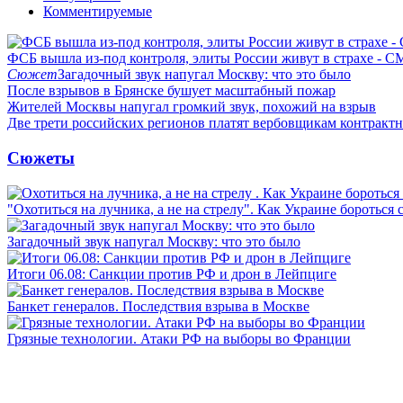
Комментируемые
ФСБ вышла из-под контроля, элиты России живут в страхе - 
Сюжет
Загадочный звук напугал Москву: что это было
После взрывов в Брянске бушует масштабный пожар
Жителей Москвы напугал громкий звук, похожий на взрыв
Две трети российских регионов платят вербовщикам контракт
Сюжеты
"Охотиться на лучника, а не на стрелу". Как Украине бороться 
Загадочный звук напугал Москву: что это было
Итоги 06.08: Санкции против РФ и дрон в Лейпциге
Банкет генералов. Последствия взрыва в Москве
Грязные технологии. Атаки РФ на выборы во Франции