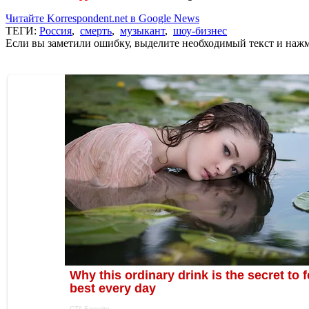
Читайте Korrespondent.net в Google News
ТЕГИ:
Россия
,
смерть
,
музыкант
,
шоу-бизнес
Если вы заметили ошибку, выделите необходимый текст и нажми