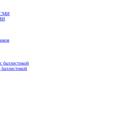
СМИ
ников
с баллистикой