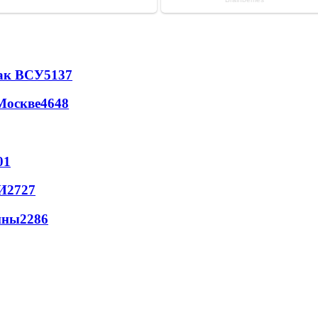
так ВСУ
5137
Москве
4648
01
И
2727
йны
2286