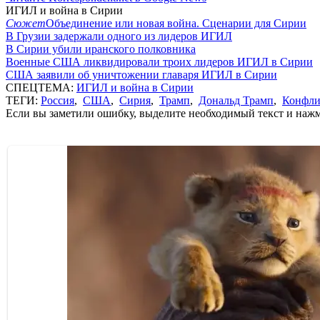
ИГИЛ и война в Сирии
Сюжет
Объединение или новая война. Сценарии для Сирии
В Грузии задержали одного из лидеров ИГИЛ
В Сирии убили иранского полковника
Военные США ликвидировали троих лидеров ИГИЛ в Сирии
США заявили об уничтожении главаря ИГИЛ в Сирии
СПЕЦТЕМА:
ИГИЛ и война в Сирии
ТЕГИ:
Россия
,
США
,
Сирия
,
Трамп
,
Дональд Трамп
,
Конфли
Если вы заметили ошибку, выделите необходимый текст и нажми