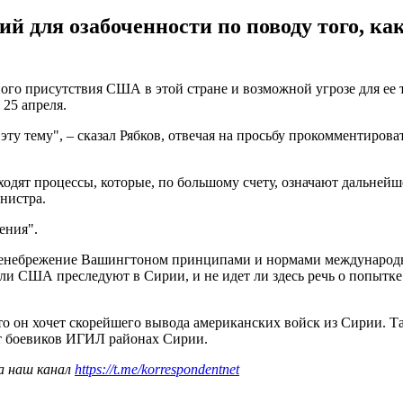
ий для озабоченности по поводу того, к
го присутствия США в этой стране и возможной угрозе для ее т
 25 апреля.
ту тему", – сказал Рябков, отвечая на просьбу прокомментиро
исходят процессы, которые, по большому счету, означают дальне
нистра.
ения".
ренебрежение Вашингтоном принципами и нормами международног
ли США преследуют в Сирии, и не идет ли здесь речь о попытке д
что он хочет скорейшего вывода американских войск из Сирии. 
т боевиков ИГИЛ районах Сирии.
а наш канал
https://t.me/korrespondentnet