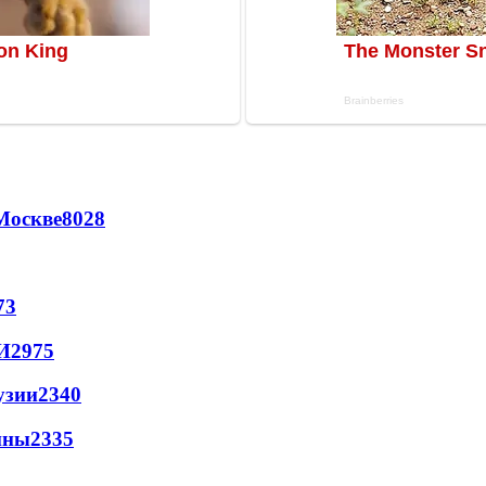
Москве
8028
73
И
2975
узии
2340
йны
2335