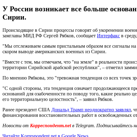
У России возникает все больше основан
Сирии.
Происходящие в Сирии процессы говорят об укоренении военно
замглавы МИД РФ Сергей Рябков, сообщает
Интерфакс
в среду,
"Мы отслеживаем самым пристальным образом все сигналы на э
скором выводе американских военных из Сирии.
"Вместе с тем, мы отмечаем, что "на земле" в реальности про
территории Сирийской арабской республики", – отметил замми
По мнению Рябкова, это "тревожная тенденция со всех точек зр
"С одной стороны, эта тенденция означает продолжающееся п
оснований для озабоченности по поводу того, какие реально це
его территориальную целостность", – заявил Рябков.
Ранее президент США
Дональд Трамп неоднократно заявлял
, 
финансирования восстановительных работ в освобожденных о
Новости от
Корреспондент.net
в Telegram. Подписывайтесь н
Читайте Korrespondent.net в Google News