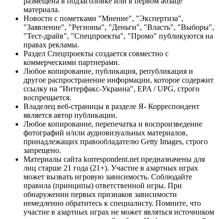
размещена в подзаголовке или в первом абзаце
материала.
Новости с пометками "Мнение", "Экспертиза",
"Заявление", "Регионы", "Деньги", "Власть", "Выборы",
"Тест-драйв", "Спецпроекты", "Промо" публикуются на
правах рекламы.
Раздел Спецпроекты создается совместно с
коммерческими партнерами.
Любое копирование, публикация, републикация и
другое распространение информации, которое содержит
ссылку на "Интерфакс-Украина", EPA / UPG, строго
воспрещается.
Владелец веб-страницы в разделе Я- Корреспондент
является автор публикации.
Любое копирование, перепечатка и воспроизведение
фотографий и/или аудиовизуальных материалов,
принадлежащих правообладателю Getty Images, строго
запрещено.
Материалы сайта korrespondent.net предназначены для
лиц старше 21 года (21+). Участие в азартных играх
может вызвать игровую зависимость. Соблюдайте
правила (принципы) ответственной игры. При
обнаружении первых признаков зависимости
немедленно обратитесь к специалисту. Помните, что
участие в азартных играх не может являться источником