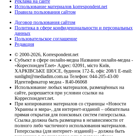
Реклама на сайте
Использование материалов korrespondent.net
Правила пользования сайтом
Договор пользования сайтом
Политика в сфере конфиденциальности и персональных
данных
Пользовательское соглашение
Редакция
© 2000-2026, Korrespondent.net
Субъект в сфере онлайн-медиа Название онлайн-медиа -
«КореспонденТ.net» Адрес: 02091, місто Київ,
ХАРКІВСЬКЕ ШОСЕ, будинок 172-Б, офіс 208/1 E-mail:
sunlight@mediadim.com.ua
Телефон: 044-205-43-00
Идентификатор медиа - R40-06068
Использование любых материалов, размещённых на
сайте, разрешается при условии ссылки на
Корреспондент.net.
При копировании материалов со страницы «Новости
Украины и мира», для интернет-изданий – обязательна
прямая открытая для поисковых систем гиперссылка.
Ссылка должна быть размещена в независимости от
полного либо частичного использования материалов.
Гиперссылка (для интернет- изданий) – должна быть