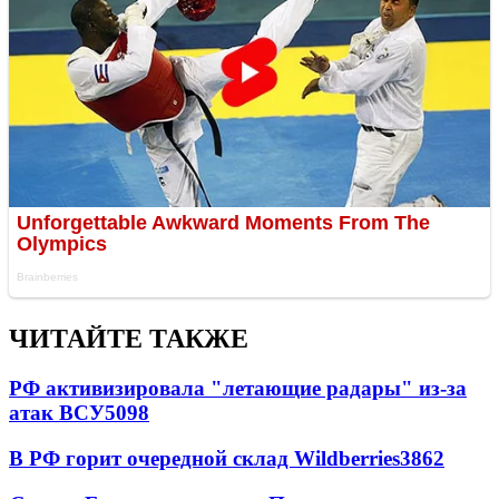
ЧИТАЙТЕ ТАКЖЕ
РФ активизировала "летающие радары" из-за
атак ВСУ
5098
В РФ горит очередной склад Wildberries
3862