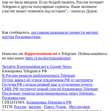
еще не была введена. Если бездействовать, Россия потеряет
Telegram и другие популярные сервисы. Ваше активное
участие может поменять ход истории", - написал Дуров.
Как сообщалось,
россиянам разрешили провести митинг
против Роскомнадзора
.
Новости от
Корреспондент.net
в Telegram. Подписывайтесь
на наш канал
https://t.me/korrespondentnet
Читайте Korrespondent.net в Google News
Блокировка Telegram в РФ
В России решили разблокировать Telegram
Путин заявил об угрозе отключения РФ от интернета
Госдума РФ сделала первый шаг к отделению рунета
СМИ: РФ тестирует новый способ блокировки Telegram
Последние теракты координировались через Telegram -
Роскомнадзор
СПЕЦТЕМА:
Блокировка Telegram в РФ
ТЕГИ:
Россия
,
митинг
,
Павел Дуров
,
Мессенджер