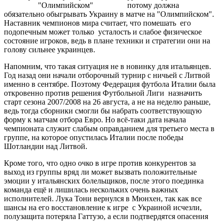
"Олимпийском"
потому должна
обязательно обыгрывать Украину в матче на "Олимпийском".
Наставник чемпионов мира считает, что помешать его
подопечным может только усталость и слабое физическое
состояние игроков, ведь в плане техники и стратегии они на
голову сильнее украинцев.
Напомним, что такая ситуация не в новинку для итальянцев.
Год назад они начали отборочный турнир с ничьей с Литвой
именно в сентябре. Поэтому Федерация футбола Италии была
откровенно против решения Футбольной Лиги назначить
старт сезона 2007/2008 на 26 августа, а не на неделю раньше,
ведь тогда сборники смогли бы набрать соответствующую
форму к матчам отбора Евро. Но всё-таки дата начала
чемпионата служит слабым оправданием для третьего места в
группе, на которое опустилась Италии после победы
Шотландии над Литвой.
Кроме того, что одно очко в игре против конкурентов за
выход из группы вряд ли может вызвать положительные
эмоции у итальянских болельщиков, после этого поединка
команда ещё и лишилась нескольких очень важных
исполнителей. Лука Тони вернулся в Мюнхен, так как все
шансы на его восстановление к игре с Украиной исчезли,
полузащита потеряла Гаттузо, а если подтвердятся опасения