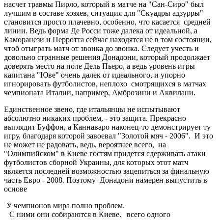
насчет травмы Пирло, который в матче на "Сан-Сиро" был
лучшим в составе хозяев, ситуация для "Скуадры адзурры"
становится просто плачевно, особенно, что касается средней
линии. Ведь форма Де Росси тоже далека от идеальной, а
Каморанези и Перротта сейчас находятся не в том состоянии,
чтоб отыграть матч от звонка до звонка. Следует учесть и
довольно странные решения Донадони, который продолжает
доверять место на поле Дель Пьеро, а ведь уровень игры
капитана "Юве" очень далек от идеального, и упорно
игнорировать футболистов, неплохо смотрящихся в матчах
чемпионата Италии, например, Амброзини и Аквилани.
Единственное звено, где итальянцы не испытывают
абсолютно никаких проблем, - это защита. Прекрасно
выглядит Буффон, а Каннаваро наконец-то демонстрирует ту
игру, благодаря которой завоевал "Золотой мяч - 2006". И это
не может не радовать, ведь, вероятнее всего, на
"Олимпийском" в Киеве гостям придется сдерживать атаки
футболистов сборной Украины, для которых этот матч
является последней возможностью зацепиться за финальную
часть Евро - 2008. Поэтому Донадони намерен выпустить в
основе
У чемпионов мира полно проблем.
С ними они собираются в Киеве.
всего одного