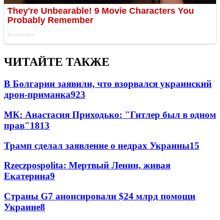
ЧИТАЙТЕ ТАКЖЕ
В Болгарии заявили, что взорвался украинский
дрон-приманка
923
МК: Анастасия Приходько: "Гитлер был в одном
прав"
18
13
Трамп сделал заявление о недрах Украины
15
Rzeczpospolita: Мертвый Ленин, живая
Екатерина
9
Страны G7 анонсировали $24 млрд помощи
Украине
8