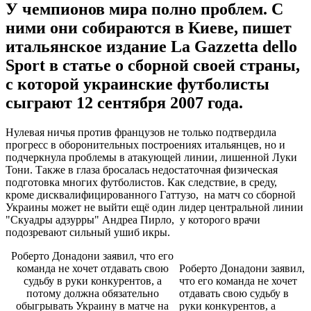
У чемпионов мира полно проблем. С
ними они собираются в Киеве, пишет
итальянское издание La Gazzetta dello
Sport в статье о сборной своей страны,
с которой украинские футболисты
сыграют 12 сентября 2007 года.
Нулевая ничья против французов не только подтвердила
прогресс в оборонительных построениях итальянцев, но и
подчеркнула проблемы в атакующей линии, лишенной Луки
Тони. Также в глаза бросалась недостаточная физическая
подготовка многих футболистов. Как следствие, в среду,
кроме дисквалифицированного Гаттузо, на матч со сборной
Украины может не выйти ещё один лидер центральной линии
"Скуадры адзурры" Андреа Пирло, у которого врачи
подозревают сильный ушиб икры.
Роберто Донадони заявил, что его
команда не хочет отдавать свою
Роберто Донадони заявил,
судьбу в руки конкурентов, а
что его команда не хочет
потому должна обязательно
отдавать свою судьбу в
обыгрывать Украину в матче на
руки конкурентов, а