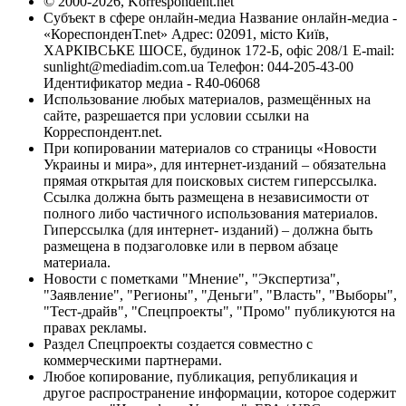
© 2000-2026, Korrespondent.net
Субъект в сфере онлайн-медиа Название онлайн-медиа -
«КореспонденТ.net» Адрес: 02091, місто Київ,
ХАРКІВСЬКЕ ШОСЕ, будинок 172-Б, офіс 208/1 E-mail:
sunlight@mediadim.com.ua
Телефон: 044-205-43-00
Идентификатор медиа - R40-06068
Использование любых материалов, размещённых на
сайте, разрешается при условии ссылки на
Корреспондент.net.
При копировании материалов со страницы «Новости
Украины и мира», для интернет-изданий – обязательна
прямая открытая для поисковых систем гиперссылка.
Ссылка должна быть размещена в независимости от
полного либо частичного использования материалов.
Гиперссылка (для интернет- изданий) – должна быть
размещена в подзаголовке или в первом абзаце
материала.
Новости с пометками "Мнение", "Экспертиза",
"Заявление", "Регионы", "Деньги", "Власть", "Выборы",
"Тест-драйв", "Спецпроекты", "Промо" публикуются на
правах рекламы.
Раздел Спецпроекты создается совместно с
коммерческими партнерами.
Любое копирование, публикация, републикация и
другое распространение информации, которое содержит