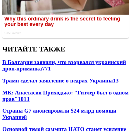
ЧИТАЙТЕ ТАКЖЕ
В Болгарии заявили, что взорвался украинский
дрон-приманка
771
Трамп сделал заявление о недрах Украины
13
МК: Анастасия Приходько: "Гитлер был в одном
прав"
10
13
Страны G7 анонсировали $24 млрд помощи
Украине
8
Основной темой саммита НАТО станет усиление