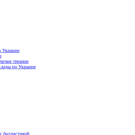
в Украине
и
аличие трещин
клады по Украине