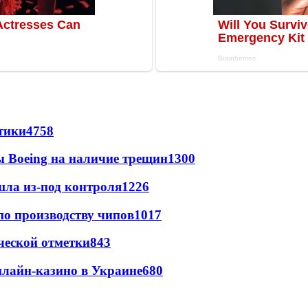
стики
4758
 Boeing на наличие трещин
1300
шла из-под контроля
1226
по производству чипов
1017
ческой отметки
843
лайн-казино в Украине
680