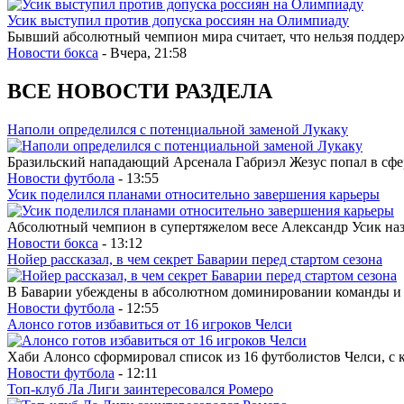
Усик выступил против допуска россиян на Олимпиаду
Бывший абсолютный чемпион мира считает, что нельзя поддерж
Новости бокса
- Вчера, 21:58
ВСЕ НОВОСТИ РАЗДЕЛА
Наполи определился с потенциальной заменой Лукаку
Бразильский нападающий Арсенала Габриэл Жезус попал в сфе
Новости футбола
- 13:55
Усик поделился планами относительно завершения карьеры
Абсолютный чемпион в супертяжелом весе Александр Усик назв
Новости бокса
- 13:12
Нойер рассказал, в чем секрет Баварии перед стартом сезона
В Баварии убеждены в абсолютном доминировании команды и е
Новости футбола
- 12:55
Алонсо готов избавиться от 16 игроков Челси
Хаби Алонсо сформировал список из 16 футболистов Челси, с 
Новости футбола
- 12:11
Топ-клуб Ла Лиги заинтересовался Ромеро