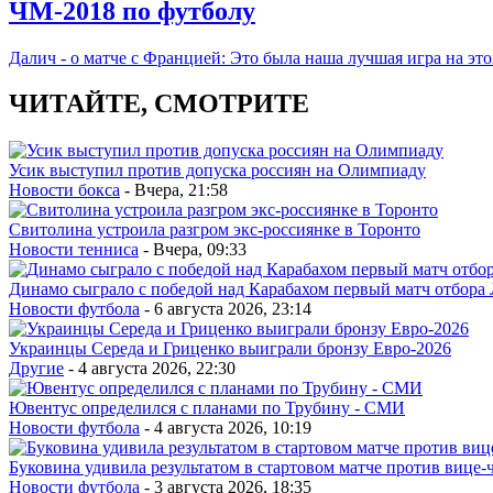
ЧМ-2018 по футболу
Далич - о матче с Францией: Это была наша лучшая игра на эт
ЧИТАЙТЕ, СМОТРИТЕ
Усик выступил против допуска россиян на Олимпиаду
Новости бокса
- Вчера, 21:58
Свитолина устроила разгром экс-россиянке в Торонто
Новости тенниса
- Вчера, 09:33
Динамо сыграло с победой над Карабахом первый матч отбора
Новости футбола
- 6 августа 2026, 23:14
Украинцы Середа и Гриценко выиграли бронзу Евро-2026
Другие
- 4 августа 2026, 22:30
Ювентус определился с планами по Трубину - СМИ
Новости футбола
- 4 августа 2026, 10:19
Буковина удивила результатом в стартовом матче против вице
Новости футбола
- 3 августа 2026, 18:35