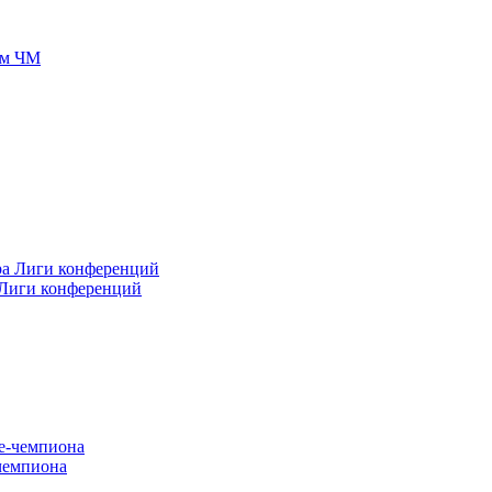
ом ЧМ
 Лиги конференций
-чемпиона