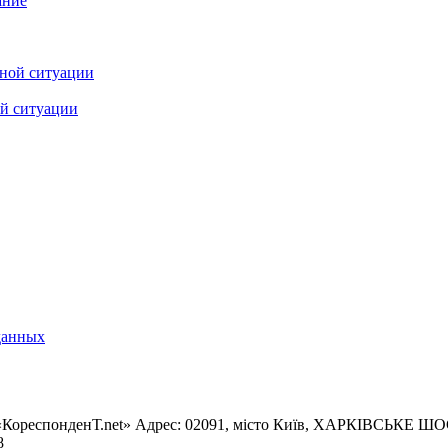
ание
ой ситуации
данных
«КореспонденТ.net» Адрес: 02091, місто Київ, ХАРКІВСЬКЕ ШОСЕ
8