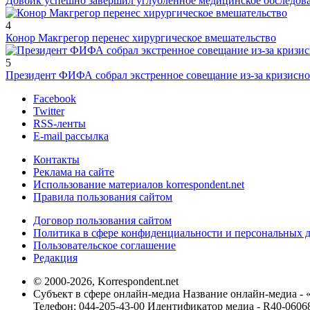
Довбик успешно завершил углубленное медицинское обследов
4
Конор Макгрегор перенес хирургическое вмешательство
5
Президент ФИФА собрал экстренное совещание из-за кризисн
Facebook
Twitter
RSS-ленты
E-mail рассылка
Контакты
Реклама на сайте
Использование материалов korrespondent.net
Правила пользования сайтом
Договор пользования сайтом
Политика в сфере конфиденциальности и персональных 
Пользовательское соглашение
Редакция
© 2000-2026, Korrespondent.net
Субъект в сфере онлайн-медиа Название онлайн-медиа - 
Телефон: 044-205-43-00 Идентификатор медиа - R40-0606