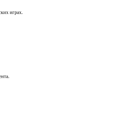
ких играх.
ента.