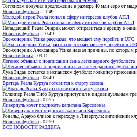
Тоттенхэм получил предложение в размере 40 млн евро от мадр
Новости футбола
- 11:49
Молодой игрок Реала попал в сферу интересов клубов АПЛ
Нападающий Реала Эндрик может отправиться в аренду в один
Новости футбола
- 10:49
Экс-соперник Усика рассказал, что мешает ему перейти в UFC
Экс-соперник Александра Усика назвал причины, по которым р
Новости бокса
- 09:11
Леганес объявил о подписании сына легендарного футболиста
Лука Зидан остается в испанском футболе: голкипер присоедини
Новости футбола
- 08:49
Вратарь Реала Куртуа готовится к старту сезона
Голкипер Реала Тибо Куртуа приступил к индивидуальным трен
Новости футбола
- 07:55
Ливерпуль хочет подписать капитана Барселоны
Рональд Араухо близок к переходу в Ливерпуль: английский кл
Новости футбола
- 07:50
ВСЕ НОВОСТИ РАЗДЕЛА